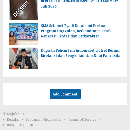
BERITA KEHILANGAN DOMPET di KOTABUMI 12
Juli 2026
SMA Selamet Ryadi Kotabumi Perkuat
Program Unggulan, Berkomitmen Cetak
Generasi Cerdas dan Berkarakter
Dugaan Pelicin Izin Indomaret: Potret Buram
Birokrasi dan Pengkhianatan Nilai Pancasila
Add Comment
© Majalahpro
Redaksi
Pedoman Media Siber
Terms of Service
rumus percepatan