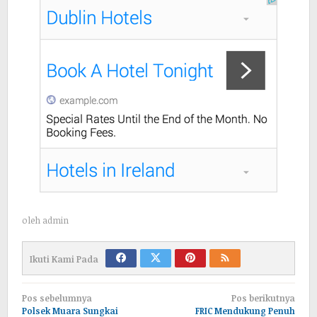
oleh
admin
Ikuti Kami Pada
Navigasi
Pos sebelumnya
Pos berikutnya
Polsek Muara Sungkai
FRIC Mendukung Penuh