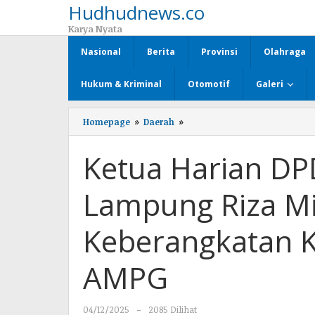
Hudhudnews.co
Lewati
ke
Karya Nyata
konten
Nasional
Berita
Provinsi
Olahraga
Hukum & Kriminal
Otomotif
Galeri
Homepage
»
Daerah
»
Ketua
Harian
DPD
Ketua Harian DPD
Partai
Golkar
Prov
Lampung Riza Mi
Lampung
Riza
Mirhardi
Keberangkatan Ka
Lepas
Keberangkatan
Kader
AMPG
Ikuti
Diklat
PP
04/12/2025
oleh
-
2085 Dilihat
AMPG