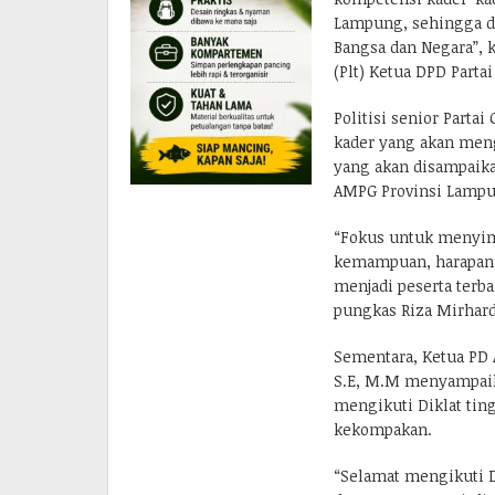
Lampung, sehingga da
Bangsa dan Negara”, k
(Plt) Ketua DPD Parta
Politisi senior Parta
kader yang akan meng
yang akan disampaika
AMPG Provinsi Lampun
“Fokus untuk menyim
kemampuan, harapann
menjadi peserta terba
pungkas Riza Mirhard
Sementara, Ketua PD 
S.E, M.M menyampaik
mengikuti Diklat tin
kekompakan.
“Selamat mengikuti D