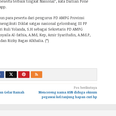
serta terbaik tingkat Nasional”, kata Darlian Pone
app.
pun para peserta dari pengurus PD AMPG Provinsi
ngikuti Diklat satgas nasional gelombang III PP
i Ruli Yolanda, S.H sebagai Sekretaris PD AMPG
yaila Al-fathia, A.Md, Kep, Amir Syarifudin, A.Md.P,
dan Rizky Bagas Alkhalia. (*)
Pos berikutnya
tan Gelar Ramah
Mencoreng nama ASN diduga oknum
pegawai kel.tanjung hapan curi hp