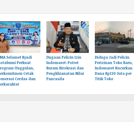
MA Selamet Ryadi
Dugaan Pelicin Izin
‎Diduga Jadi Pelicin
Kotabumi Perkuat
Indomaret: Potret
Perizinan Toko Baru,
Program Unggulan,
Buram Birokrasi dan
Indomaret Kucurkan
Berkomitmen Cetak
Pengkhianatan Nilai
Dana Rp120 Juta per
enerasi Cerdas dan
Pancasila
Titik Toko
erkarakter