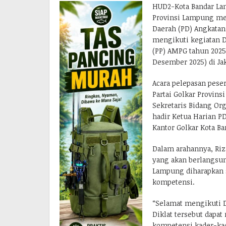
HUD2-Kota Bandar La
Provinsi Lampung me
Daerah (PD) Angkatan
mengikuti kegiatan D
(PP) AMPG tahun 2025
Desember 2025) di Jak
Acara pelepasan peser
Partai Golkar Provins
Sekretaris Bidang Org
hadir Ketua Harian PD
Kantor Golkar Kota B
Dalam arahannya, Ri
yang akan berlangsun
Lampung diharapkan 
kompetensi.
“Selamat mengikuti D
Diklat tersebut dap
kompetensi kader-ka