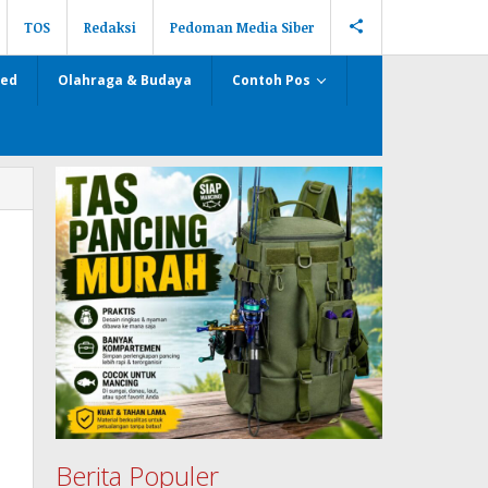
TOS
Redaksi
Pedoman Media Siber
zed
Olahraga & Budaya
Contoh Pos
Berita Populer