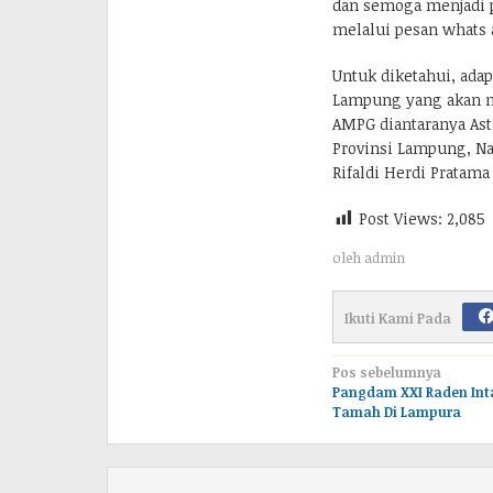
dan semoga menjadi pe
melalui pesan whats 
Untuk diketahui, ada
Lampung yang akan me
AMPG diantaranya Astr
Provinsi Lampung, Nas
Rifaldi Herdi Pratama 
Post Views:
2,085
oleh
admin
Ikuti Kami Pada
Navigasi
Pos sebelumnya
‎Pangdam XXI Raden In
pos
Tamah Di Lampura ‎