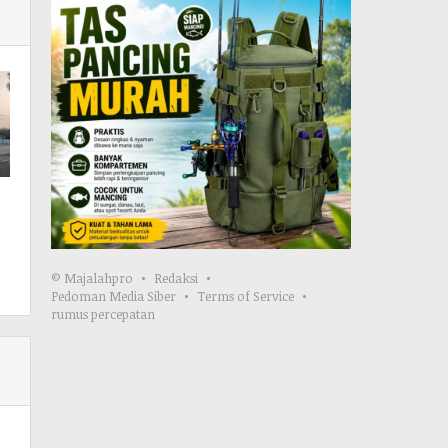
© Majalahpro
Redaksi
Pedoman Media Siber
Terms of Service
rumus percepatan