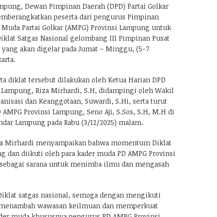
mpung, Dewan Pimpinan Daerah (DPD) Partai Golkar
mberangkatkan peserta dari pengurus Pimpinan
 Muda Partai Golkar (AMPG) Provinsi Lampung untuk
iklat Satgas Nasional gelombang III Pimpinan Pusat
 yang akan digelar pada Jumat – Minggu, (5-7
arta.
ta diklat tersebut dilakukan oleh Ketua Harian DPD
i Lampung, Riza Mirhardi, S.H, didampingi oleh Wakil
anisasi dan Keanggotaan, Suwardi, S.Hi, serta turut
 AMPG Provinsi Lampung, Seno Aji, S.Sos, S.H, M.H di
andar Lampung pada Rabu (3/12/2025) malam.
za Mirhardi menyampaikan bahwa momentum Diklat
g dan diikuti oleh para kader muda PD AMPG Provinsi
sebagai sarana untuk menimba ilmu dan mengasah
iklat satgas nasional, semoga dengan mengikuti
at menambah wawasan keilmuan dan memperkuat
der muda khususnya pengurus PD AMPG Provinsi