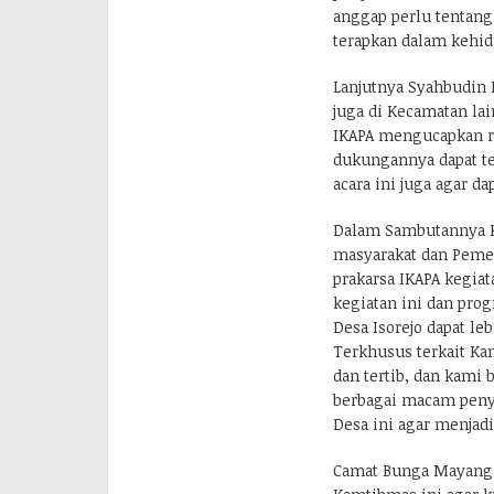
anggap perlu tentang
terapkan dalam kehidu
Lanjutnya Syahbudin 
juga di Kecamatan la
IKAPA mengucapkan ri
dukungannya dapat te
acara ini juga agar d
Dalam Sambutannya K
masyarakat dan Pemer
prakarsa IKAPA kegia
kegiatan ini dan pr
Desa Isorejo dapat le
Terkhusus terkait Ka
dan tertib, dan kami 
berbagai macam pen
Desa ini agar menjadi
Camat Bunga Mayang 