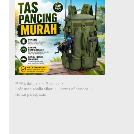
© Majalahpro
Redaksi
Pedoman Media Siber
Terms of Service
rumus percepatan