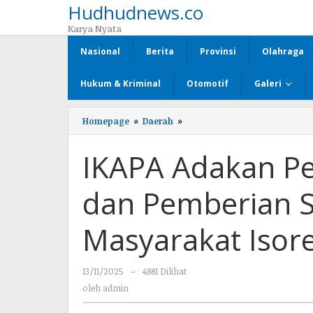
Hudhudnews.co
Lewati
ke
Karya Nyata
konten
Nasional
Berita
Provinsi
Olahraga
Hukum & Kriminal
Otomotif
Galeri
Homepage
»
Daerah
»
IKAPA
Adakan
Penyuluhan
IKAPA Adakan P
Kamtibmas
dan
Pemberian
dan Pemberian 
Sembako
Ke
Masyarakat
Masyarakat Isore
Isorejo
13/11/2025
oleh
-
4881 Dilihat
admin
oleh
admin