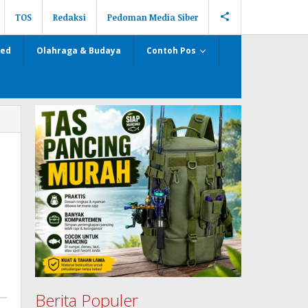
TOS
Redaksi
Pedoman Media Siber
zed
Olahraga & Budaya
Contoh Pos
Berita Populer