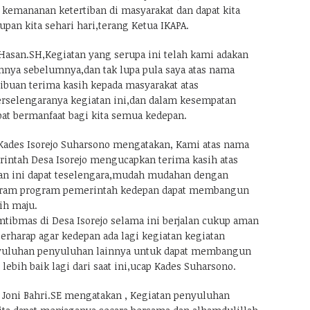
 kemananan ketertiban di masyarakat dan dapat kita
pan kita sehari hari,terang Ketua IKAPA.
Hasan.SH,Kegiatan yang serupa ini telah kami adakan
innya sebelumnya,dan tak lupa pula saya atas nama
buan terima kasih kepada masyarakat atas
rselengaranya kegiatan ini,dan dalam kesempatan
apat bermanfaat bagi kita semua kedepan.
ades Isorejo Suharsono mengatakan, Kami atas nama
intah Desa Isorejo mengucapkan terima kasih atas
tan ini dapat teselengara,mudah mudahan dengan
ogram program pemerintah kedepan dapat membangun
bih maju.
mtibmas di Desa Isorejo selama ini berjalan cukup aman
berharap agar kedepan ada lagi kegiatan kegiatan
yuluhan penyuluhan lainnya untuk dapat membangun
 lebih baik lagi dari saat ini,ucap Kades Suharsono.
Joni Bahri.SE mengatakan , Kegiatan penyuluhan