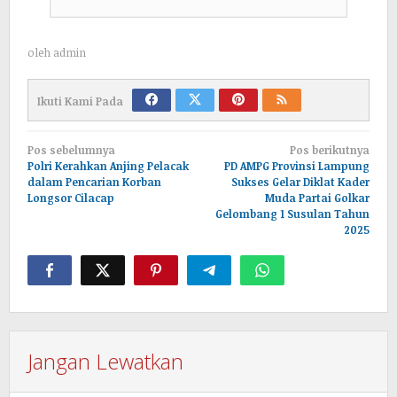
oleh
admin
Ikuti Kami Pada
Navigasi
Pos sebelumnya
Pos berikutnya
pos
Polri Kerahkan Anjing Pelacak
PD AMPG Provinsi Lampung
dalam Pencarian Korban
Sukses Gelar Diklat Kader
Longsor Cilacap
Muda Partai Golkar
Gelombang 1 Susulan Tahun
2025
Jangan Lewatkan