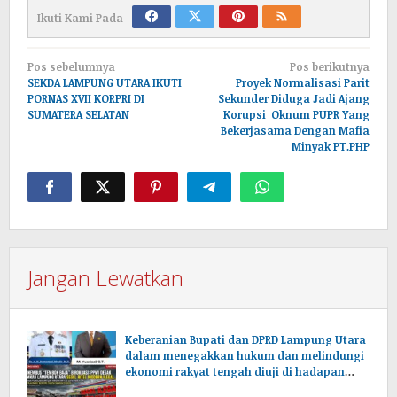
Ikuti Kami Pada
Navigasi
Pos sebelumnya
Pos berikutnya
pos
SEKDA LAMPUNG UTARA IKUTI
Proyek Normalisasi Parit
PORNAS XVII KORPRI DI
Sekunder Diduga Jadi Ajang
SUMATERA SELATAN
Korupsi Oknum PUPR Yang
Bekerjasama Dengan Mafia
Minyak PT.PHP
Jangan Lewatkan
Keberanian Bupati dan DPRD Lampung Utara
dalam menegakkan hukum dan melindungi
ekonomi rakyat tengah diuji di hadapan
publik.