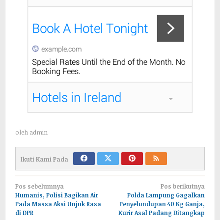
oleh
admin
Ikuti Kami Pada
Navigasi
Pos sebelumnya
Pos berikutnya
pos
Humanis, Polisi Bagikan Air
Polda Lampung Gagalkan
Pada Massa Aksi Unjuk Rasa
Penyelundupan 40 Kg Ganja,
di DPR
Kurir Asal Padang Ditangkap