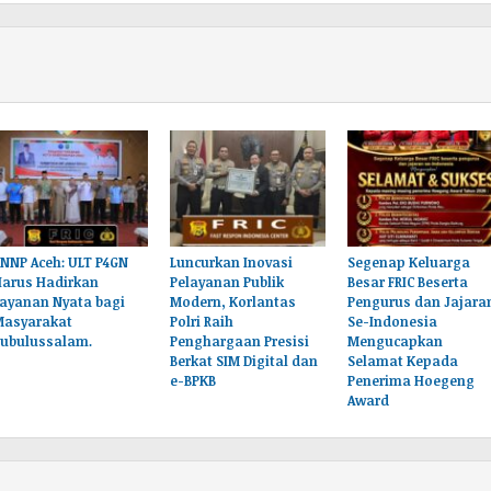
NNP Aceh: ULT P4GN
Luncurkan Inovasi
Segenap Keluarga
Harus Hadirkan
Pelayanan Publik
Besar FRIC Beserta
ayanan Nyata bagi
Modern, Korlantas
Pengurus dan Jajara
Masyarakat
Polri Raih
Se-Indonesia
Subulussalam.
Penghargaan Presisi
Mengucapkan
Berkat SIM Digital dan
Selamat Kepada
e-BPKB
Penerima Hoegeng
Award