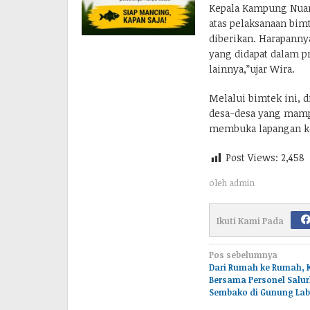
Kepala Kampung Nuar
atas pelaksanaan bimt
diberikan. Harapann
yang didapat dalam p
lainnya,”ujar Wira.
Melalui bimtek ini, d
desa-desa yang mamp
membuka lapangan ker
Post Views:
2,458
oleh
admin
Ikuti Kami Pada
Navigasi
Pos sebelumnya
Dari Rumah ke Rumah, 
pos
Bersama Personel Salur
Sembako di Gunung La