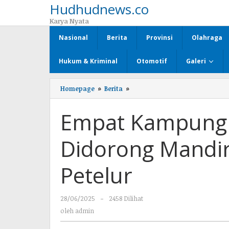
Hudhudnews.co
Lewati
ke
Karya Nyata
konten
Nasional
Berita
Provinsi
Olahraga
Hukum & Kriminal
Otomotif
Galeri
Homepage
»
Berita
»
Empat
Kampung
di
Empat Kampung 
Way
Kanan
Didorong
Didorong Mandir
Mandiri
Lewat
Budidaya
Petelur
Ayam
Petelur
28/06/2025
oleh
-
2458 Dilihat
admin
oleh
admin