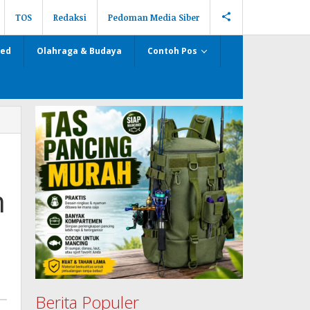
TOS
Redaksi
Pedoman Media Siber
zed
Olahraga & Budaya
Contoh Pos
m
Berita Populer