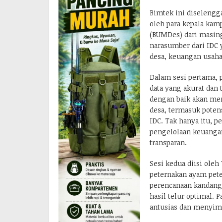
Bimtek ini diselengga
oleh para kepala kam
(BUMDes) dari masing
narasumber dari IDC 
desa, keuangan usaha
Dalam sesi pertama, 
data yang akurat dan 
dengan baik akan m
desa, termasuk poten
IDC. Tak hanya itu, p
pengelolaan keuangan 
transparan.
Sesi kedua diisi ole
peternakan ayam pete
perencanaan kandang,
hasil telur optimal.
antusias dan menyim