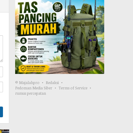
© Majalahpro
Redaksi
Pedoman Media Siber
Terms of Service
rumus percepatan