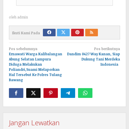
oleh
admin
Ikuti Kami Pada
Navigasi
Pos sebelumnya
Pos berikutnya
pos
Ernawati Warga Kalibalangan
Dandim 0427 Way Kanan, Siap
Abung Selatan Lampura
Dukung Tani Merdeka
Diduga Melakukan
Indonesia
Poliandri,Suami Melaporkan
Hal Tersebut Ke Polres Tulang
Bawang
Jangan Lewatkan