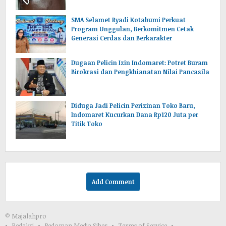
SMA Selamet Ryadi Kotabumi Perkuat
Program Unggulan, Berkomitmen Cetak
Generasi Cerdas dan Berkarakter
Dugaan Pelicin Izin Indomaret: Potret Buram
Birokrasi dan Pengkhianatan Nilai Pancasila
‎Diduga Jadi Pelicin Perizinan Toko Baru,
Indomaret Kucurkan Dana Rp120 Juta per
Titik Toko
Add Comment
© Majalahpro
Redaksi
Pedoman Media Siber
Terms of Service