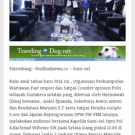
Palembang- Hudhudnews.co – Sum-sel
Kado awal tahun baru 2024 ini , Organisasi Perkumpulan
Wartawan Fast respon dan Satgas Counter opinion Polri
wilayah Sumatera selatan yang diketuai oleh Hermawati
(Ema) bersama , wakil Djuanda, Sekertaris Arwin antoni
dan Bendahara Maryam S.T serta Satgas Hendra sucipto
S.sos dan Jajaran Kepengurusan DPW PW FRN lainnya,
melakukan audiensi bersama Kapolda Sum-sel Irjen Pol
A.Rachmad Wibowo SIK pada Selasa siang pukul 13.00 di
ruang Delegasi lantai 2 Gedung Utama Presisi Mapolda