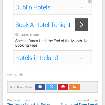
oleh
admin
Ikuti Kami Pada
Navigasi
Pos sebelumnya
Pos berikutnya
Tim Landak Satreskrim Polres
Silaturahmi Temu Ramah