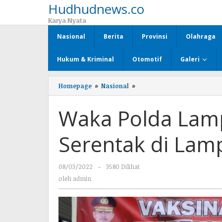
Hudhudnews.co
Lewati
ke
Karya Nyata
konten
Nasional
Berita
Provinsi
Olahraga
Hukum & Kriminal
Otomotif
Galeri
Homepage
»
Nasional
»
Waka
Polda
Lampung
Waka Polda Lamp
Hadiri
Vaksinasi
Serentak
Serentak di Lam
di
Lampung
Utara
08/03/2022
oleh
-
3580 Dilihat
admin
oleh
admin