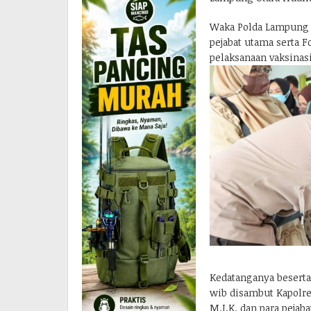
Waka Polda Lampung B
pejabat utama serta 
pelaksanaan vaksinas
Kedatanganya beserta
wib disambut Kapolre
M.I.K. dan para peja