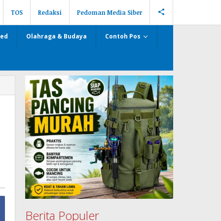
TOS
Redaksi
Pedoman Media Siber
zed
Olahraga & Budaya
Contoh Pos
Berita Populer