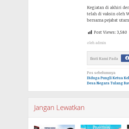
Kegiatan di akhiri 
telah di vaksin oleh 
bersama pejabat utam
Post Views:
3,580
oleh
admin
Ikuti Kami Pada
Navigasi
Pos sebelumnya
Diduga Pungli Ketua K
pos
Desa Negara Tulang B
Jangan Lewatkan