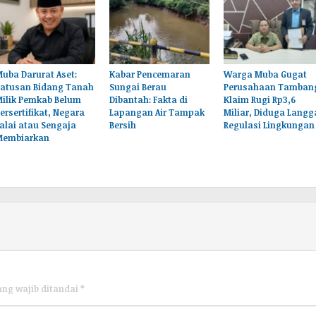
uba Darurat Aset:
Kabar Pencemaran
Warga Muba Gugat
Ratusan Bidang Tanah
Sungai Berau
Perusahaan Tamban
Milik Pemkab Belum
Dibantah: Fakta di
Klaim Rugi Rp3,6
ersertifikat, Negara
Lapangan Air Tampak
Miliar, Diduga Langg
alai atau Sengaja
Bersih
Regulasi Lingkungan
Membiarkan
ang wajib ditandai
*