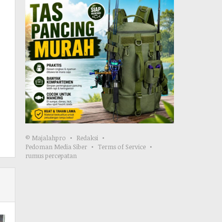
© Majalahpro
Redaksi
Pedoman Media Siber
Terms of Service
rumus percepatan