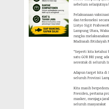
sebelum selanjutnya b
Pelaksanaan vaksinasi
dan terkoneksi secara
Listyo Sigit PrabowoK
Lampung Utara, Waka 
rangka melaksanakan 
Madrasah Ibtidaiyah 
“Seperti kita ketahui
satu GOR BRI yang ada 
serentak di seluruh I
Adapun target kita di 
seluruh Provinsi Lam
Kita masih berpedoma
Presiden, pertama p
masker, menjaga jara
seluruh masyarakat