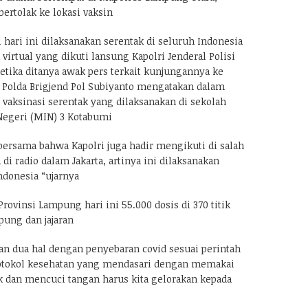
ertolak ke lokasi vaksin
 hari ini dilaksanakan serentak di seluruh Indonesia
 virtual yang dikuti lansung Kapolri Jenderal Polisi
etika ditanya awak pers terkait kunjungannya ke
Polda Brigjend Pol Subiyanto mengatakan dalam
vaksinasi serentak yang dilaksanakan di sekolah
Negeri (MIN) 3 Kotabumi
 bersama bahwa Kapolri juga hadir mengikuti di salah
di radio dalam Jakarta, artinya ini dilaksanakan
ndonesia “ujarnya
Provinsi Lampung hari ini 55.000 dosis di 370 titik
pung dan jajaran
n dua hal dengan penyebaran covid sesuai perintah
rotokol kesehatan yang mendasari dengan memakai
k dan mencuci tangan harus kita gelorakan kepada