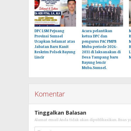
DPC LSM Pejuang
Acara pelantikan
M
Provinsi Sumsel
ketua DPC dan
Ucapkan Selamat atas
pengurus PAC PMPB
Jabatan Baru Kanit
Muba periode 2026-
B
Reskrim Polsek Bayung
2031 di laksanakan di
L
Lincir
Desa Tampang baru
Bayung lencir
Muba.Sumsel.
Komentar
Tinggalkan Balasan
Alamat email Anda tidak akan dipublikasikan.
Ruas y