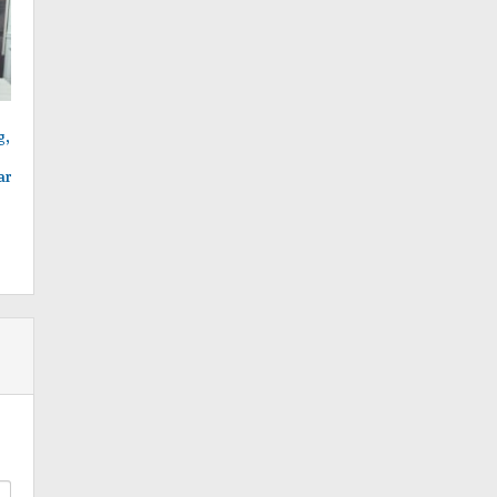
g,
ar