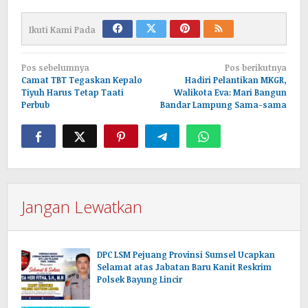
Ikuti Kami Pada
Navigasi
Pos sebelumnya
Pos berikutnya
pos
Camat TBT Tegaskan Kepalo
Hadiri Pelantikan MKGR,
Tiyuh Harus Tetap Taati
Walikota Eva: Mari Bangun
Perbub
Bandar Lampung Sama-sama
Jangan Lewatkan
DPC LSM Pejuang Provinsi Sumsel Ucapkan
Selamat atas Jabatan Baru Kanit Reskrim
Polsek Bayung Lincir