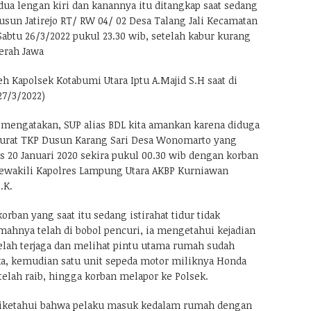
edua lengan kiri dan kanannya itu ditangkap saat sedang
sun Jatirejo RT/ RW 04/ 02 Desa Talang Jali Kecamatan
abtu 26/3/2022 pukul 23.30 wib, setelah kabur kurang
erah Jawa
eh Kapolsek Kotabumi Utara Iptu A.Majid S.H saat di
7/3/2022)
k mengatakan, SUP alias BDL kita amankan karena diduga
Curat TKP Dusun Karang Sari Desa Wonomarto yang
is 20 Januari 2020 sekira pukul 00.30 wib dengan korban
 mewakili Kapolres Lampung Utara AKBP Kurniawan
.K.
orban yang saat itu sedang istirahat tidur tidak
ahnya telah di bobol pencuri, ia mengetahui kejadian
telah terjaga dan melihat pintu utama rumah sudah
a, kemudian satu unit sepeda motor miliknya Honda
telah raib, hingga korban melapor ke Polsek.
 diketahui bahwa pelaku masuk kedalam rumah dengan