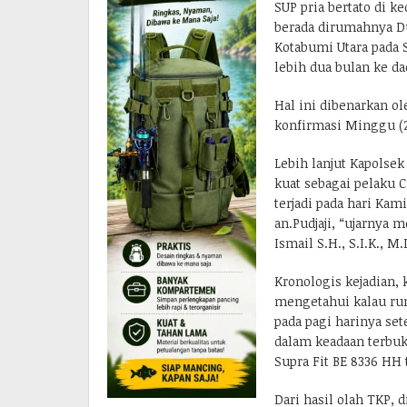
SUP pria bertato di k
berada dirumahnya Du
Kotabumi Utara pada S
lebih dua bulan ke da
Hal ini dibenarkan ol
konfirmasi Minggu (2
Lebih lanjut Kapolse
kuat sebagai pelaku 
terjadi pada hari Kam
an.Pudjaji, “ujarnya
Ismail S.H., S.I.K., M.I
Kronologis kejadian, k
mengetahui kalau rum
pada pagi harinya se
dalam keadaan terbuk
Supra Fit BE 8336 HH 
Dari hasil olah TKP,