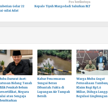
Pos berikutnya
mberian Gelar 22
Kepalo Tiyuh Margodadi Salurkan BLT
i-nilai Adat
uba Darurat Aset:
Kabar Pencemaran
Warga Muba Gugat
Ratusan Bidang Tanah
Sungai Berau
Perusahaan Tamban
Milik Pemkab Belum
Dibantah: Fakta di
Klaim Rugi Rp3,6
ersertifikat, Negara
Lapangan Air Tampak
Miliar, Diduga Langg
alai atau Sengaja
Bersih
Regulasi Lingkungan
Membiarkan