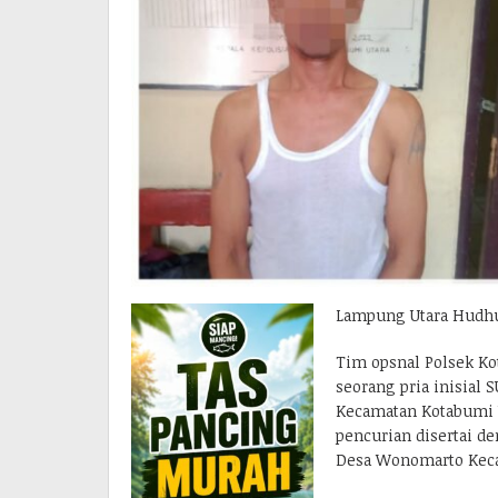
Lampung Utara Hudhu
Tim opsnal Polsek K
seorang pria inisial S
Kecamatan Kotabumi U
pencurian disertai d
Desa Wonomarto Kecam