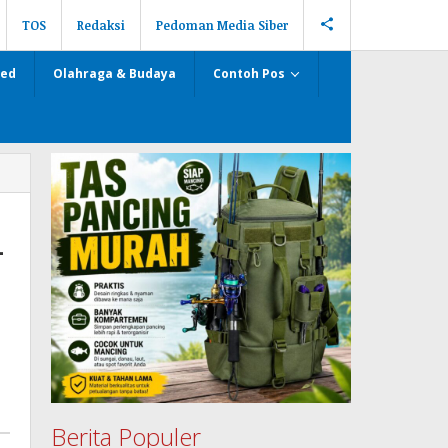
TOS
Redaksi
Pedoman Media Siber
zed
Olahraga & Budaya
Contoh Pos
L
Berita Populer