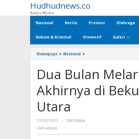
Hudhudnews.co
Lewati
ke
Karya Nyata
konten
Nasional
Berita
Provinsi
Olahraga
Hukum & Kriminal
Otomotif
Galeri
Homepage
»
Nasional
»
Dua
Bulan
Melarikan
Dua Bulan Melari
Diri,
SUP
Alias
Akhirnya di Bek
BDL
Akhirnya
di
Utara
Bekuk
Polsek
Kotabumi
27/03/2022
oleh
-
3118 Dilihat
Utara
admin
oleh
admin