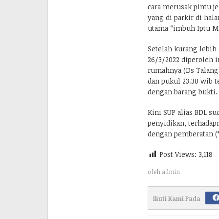
cara merusak pintu 
yang di parkir di hal
utama “imbuh Iptu M
Setelah kurang lebih 
26/3/2022 diperoleh 
rumahnya (Ds Talang 
dan pukul 23.30 wib t
dengan barang bukti.
Kini SUP alias BDL su
penyidikan, terhadapn
dengan pemberatan (*
Post Views:
3,118
oleh
admin
Ikuti Kami Pada