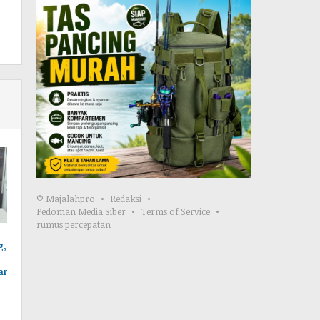
© Majalahpro
Redaksi
Pedoman Media Siber
Terms of Service
rumus percepatan
g,
ar