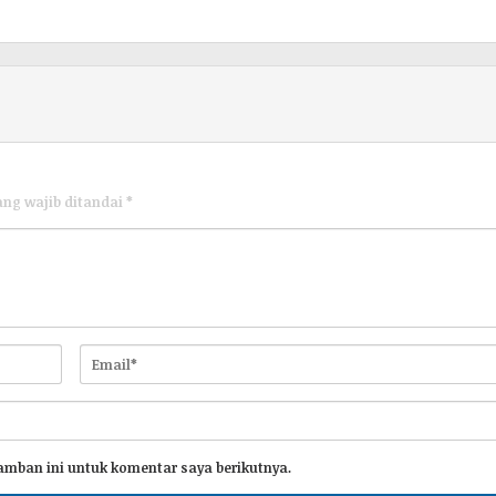
ang wajib ditandai
*
amban ini untuk komentar saya berikutnya.