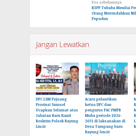
Navigasi
Pos sebelumnya
K3PP Tubaba Menilai Pe
pos
Orang Merendahkan Nila
Pepadun
Jangan Lewatkan
DPC LSM Pejuang
Acara pelantikan
M
Provinsi Sumsel
ketua DPC dan
Ucapkan Selamat atas
pengurus PAC PMPB
Jabatan Baru Kanit
Muba periode 2026-
B
Reskrim Polsek Bayung
2031 di laksanakan di
L
Lincir
Desa Tampang baru
Bayung lencir