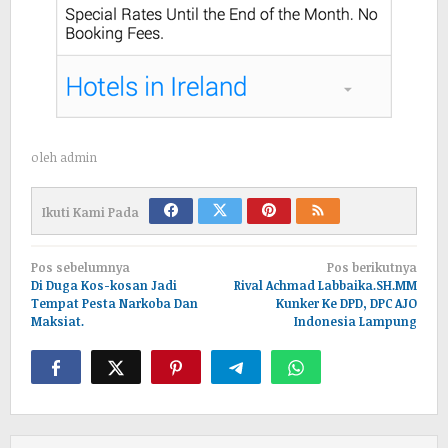
oleh
admin
Ikuti Kami Pada
Navigasi
Pos sebelumnya
Pos berikutnya
pos
Di Duga Kos-kosan Jadi
Rival Achmad Labbaika.SH.MM
Tempat Pesta Narkoba Dan
Kunker Ke DPD, DPC AJO
Maksiat.
Indonesia Lampung