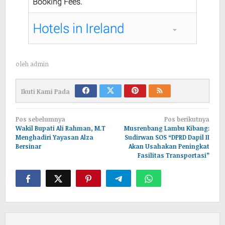
oleh
admin
Ikuti Kami Pada
Navigasi
Pos sebelumnya
Pos berikutnya
pos
Wakil Bupati Ali Rahman, M.T
Musrenbang Lambu Kibang:
Menghadiri Yayasan Alza
Sudirwan SOS “DPRD Dapil II
Bersinar
Akan Usahakan Peningkat
Fasilitas Transportasi”