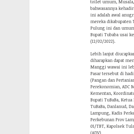
toilet umum, Musala, 
bahwasannya kehadir
ini adalah awal anu
mereka dikabupaten T
Pulung ini dan umumn
Bupati Tubaba usai 
(12/02/2022).
Lebih lanjut diucapk
diharapkan dapat me
Manggi wawai ini leb
Pasar tersebut di ha
(Pangan dan Pertania
Perekonomian, ADC M
Kementan, Koordinato
Bupati TuBaBa, Ketua
TuBaBa, Danlanud, Da
Lampung, Kadis Perke
Perkebunan Prov Lam
01/TBT, Kapolsek Tu
(ADV)