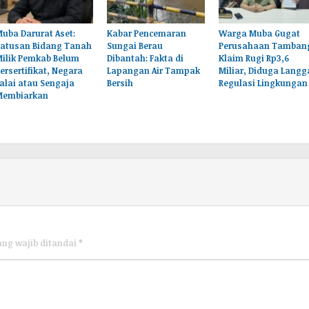
uba Darurat Aset:
Kabar Pencemaran
Warga Muba Gugat
Ratusan Bidang Tanah
Sungai Berau
Perusahaan Tamban
Milik Pemkab Belum
Dibantah: Fakta di
Klaim Rugi Rp3,6
ersertifikat, Negara
Lapangan Air Tampak
Miliar, Diduga Langg
alai atau Sengaja
Bersih
Regulasi Lingkungan
Membiarkan
ang wajib ditandai
*