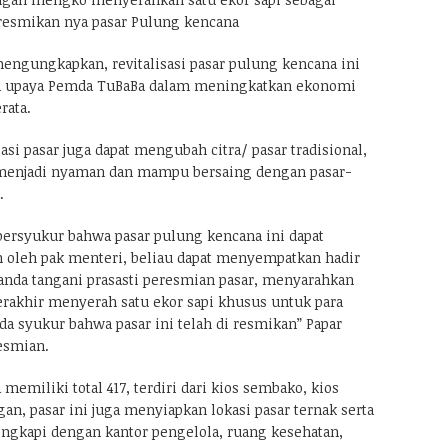
iresmikan nya pasar Pulung kencana
ngungkapkan, revitalisasi pasar pulung kencana ini
u upaya Pemda TuBaBa dalam meningkatkan ekonomi
rata.
asi pasar juga dapat mengubah citra/ pasar tradisional,
menjadi nyaman dan mampu bersaing dengan pasar-
.
t bersyukur bahwa pasar pulung kencana ini dapat
 oleh pak menteri, beliau dapat menyempatkan hadir
anda tangani prasasti peresmian pasar, menyarahkan
akhir menyerah satu ekor sapi khusus untuk para
a syukur bahwa pasar ini telah di resmikan” Papar
esmian.
memiliki total 417, terdiri dari kios sembako, kios
an, pasar ini juga menyiapkan lokasi pasar ternak serta
lengkapi dengan kantor pengelola, ruang kesehatan,