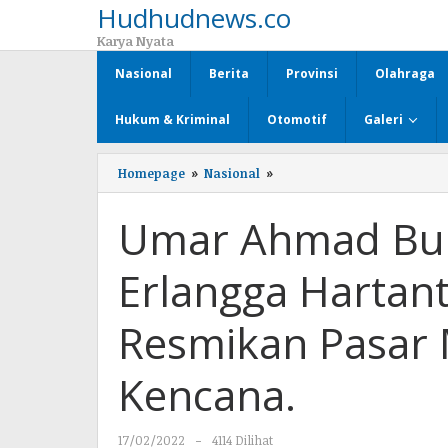
Hudhudnews.co
Lewati
ke
Karya Nyata
konten
Nasional
Berita
Provinsi
Olahraga
Hukum & Kriminal
Otomotif
Galeri
Homepage
»
Nasional
»
Umar
Ahmad
Bupati
Umar Ahmad Bup
Tubaba
Dampingi
Erlangga
Erlangga Hartant
Hartanto
dan
Arinal
Resmikan Pasar
Djunaidi
Resmikan
Pasar
Kencana.
Modern
Pulung
Kencana.
17/02/2022
oleh
-
4114 Dilihat