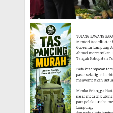
TULANG BAWANG BARA
Menteri Koordinator 
Gubernur Lampung Ari
Ahmad meresmikan Pa
Tengah Kabupaten Tul
Pada kesempatan ter
pasar sekaligus berb
menyempatkan untuk 
Menko Erlangga Hart
pasar modern pulung
para pelaku usaha me
Lampung,
dan pada akhir kunju