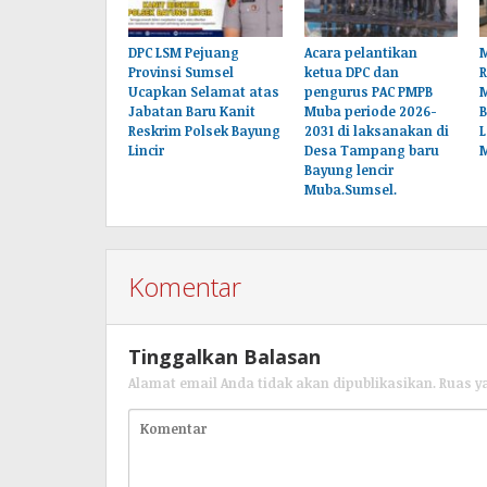
DPC LSM Pejuang
Acara pelantikan
M
Provinsi Sumsel
ketua DPC dan
Ucapkan Selamat atas
pengurus PAC PMPB
Jabatan Baru Kanit
Muba periode 2026-
B
Reskrim Polsek Bayung
2031 di laksanakan di
L
Lincir
Desa Tampang baru
Bayung lencir
Muba.Sumsel.
Komentar
Tinggalkan Balasan
Alamat email Anda tidak akan dipublikasikan.
Ruas y