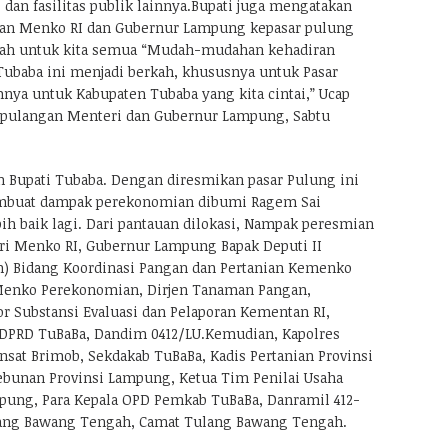
dan fasilitas publik lainnya.Bupati juga mengatakan
an Menko RI dan Gubernur Lampung kepasar pulung
grah untuk kita semua “Mudah-mudahan kehadiran
ubaba ini menjadi berkah, khususnya untuk Pasar
ya untuk Kabupaten Tubaba yang kita cintai,” Ucap
kepulangan Menteri dan Gubernur Lampung, Sabtu
an Bupati Tubaba. Dengan diresmikan pasar Pulung ini
mbuat dampak perekonomian dibumi Ragem Sai
ih baik lagi. Dari pantauan dilokasi, Nampak peresmian
diri Menko RI, Gubernur Lampung Bapak Deputi II
n) Bidang Koordinasi Pangan dan Pertanian Kemenko
enko Perekonomian, Dirjen Tanaman Pangan,
r Substansi Evaluasi dan Pelaporan Kementan RI,
 DPRD TuBaBa, Dandim 0412/LU.Kemudian, Kapolres
nsat Brimob, Sekdakab TuBaBa, Kadis Pertanian Provinsi
bunan Provinsi Lampung, Ketua Tim Penilai Usaha
pung, Para Kepala OPD Pemkab TuBaBa, Danramil 412-
lang Bawang Tengah, Camat Tulang Bawang Tengah.