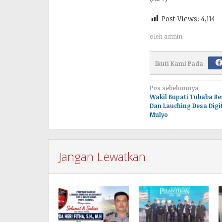
Post Views:
4,114
oleh
admin
Ikuti Kami Pada
Navigasi
Pos sebelumnya
Wakil Bupati Tubaba R
pos
Dan Lauching Desa Digi
Mulyo
Jangan Lewatkan