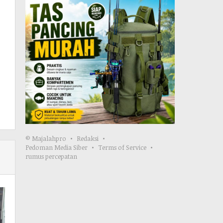
© Majalahpro
Redaksi
Pedoman Media Siber
Terms of Service
rumus percepatan