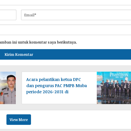
amban ini untuk komentar saya berikutnya.
Acara pelantikan ketua DPC
dan pengurus PAC PMPB Muba
periode 2026-2031 di
laksanakan di Desa Tampang
baru Bayung lencir
Muba.Sumsel.
View More