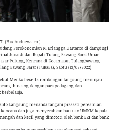
T. (Hudhudnews.co )
bidang Perekonomian RI Erlangga Hartanto di dampingi
nal Junaidi dan Bupati Tulang Bawang Barat Umar
sar Pulung, Kencana di Kecamatan Tulangbawang
ang Bawang Barat (TuBaBa), Sabtu (12/02/2022).
sebut Menko beserta rombongan langsung meninjau
incang-bincang dengan para pedagang dan
berbelanja.
anto Langsung menanda tangani prasasti peresmian
 kencana dan juga menyerahkan bantuan UMKM kepala
nengah dan kecil yang dimotori oleh bank BRI dan bank
ngan mengko menyerahkan satu ekor sapi sebagai