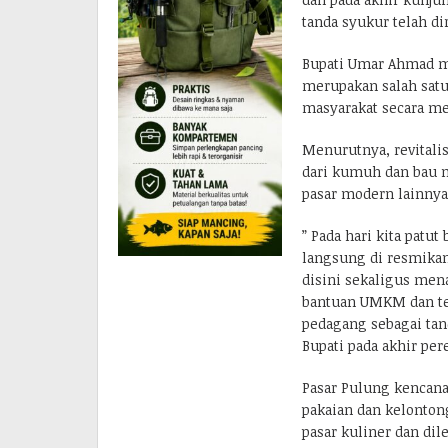
tanda syukur telah d
Bupati Umar Ahmad me
merupakan salah sat
masyarakat secara me
Menurutnya, revitalis
dari kumuh dan bau 
pasar modern lainnya
” Pada hari kita patu
langsung di resmikan
disini sekaligus men
bantuan UMKM dan ter
pedagang sebagai tand
Bupati pada akhir per
Pasar Pulung kencana 
pakaian dan kelontong
pasar kuliner dan di