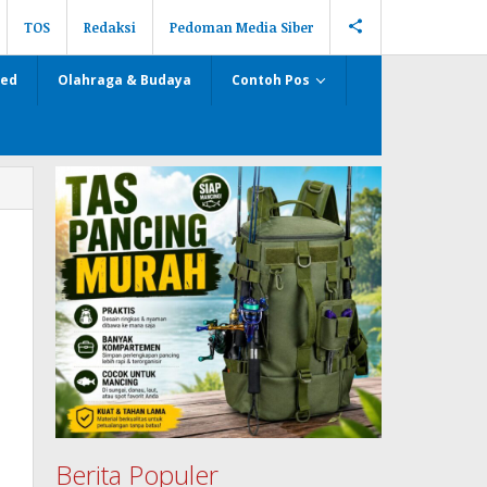
TOS
Redaksi
Pedoman Media Siber
zed
Olahraga & Budaya
Contoh Pos
Berita Populer