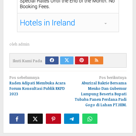
oleh
admin
Ikuti Kami Pada
Navigasi
Pos sebelumnya
Pos berikutnya
pos
Raden Adipati Membuka Acara
Aburizal Bakrie Bersama
Forum Konsultasi Publik RKPD
Menko Dan Gubernur
2023
Lampung Beserta Bupati
Tubaba Panen Perdana Padi
Gogo di Lahan PT.HIM.