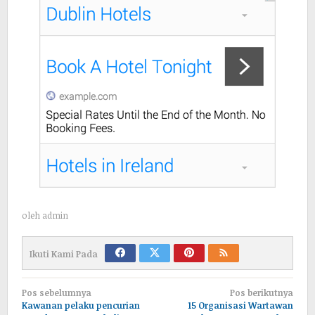
oleh
admin
Ikuti Kami Pada
Navigasi
Pos sebelumnya
Pos berikutnya
pos
Kawanan pelaku pencurian
15 Organisasi Wartawan