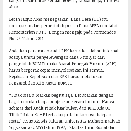
sangat besar untuk sebuah BUMTi, Modal kerja,”liriknya
Abas.
Lebih lanjut Abas menegaskan, Dana Desa (DD) itu
merupakan dari pemerintah pusat (Dana APBN) melalui
Kementerian PDTT. Dengan mengaju pada Permendes
No. 24 Tahun 2014,
Andaikan penemuan audit BPK karna kesalahan internal
adanya unsur penyelewengan dana 5 milyar dari
pengelolah BUMTi maka Aparat Penegak Hukum (APH)
harus bergerak cepat menyelesaikan ini semua,
Kejaksaan Kepolisian dan KPK harus melakukan
Pengambilan Alih Kasus BUMTi.
“Tidak bisa dibiarkan begitu saja. Dibubarkan dengan
begitu mudah tanpa penjelasan secara hukum. Hanya
sebatas dari Audit Pihak luar bukan dari BPK. Ada UU
TIPIKOR dan KUHP terhadap prilaku korupsi didepan
mata,” cetus Aktivis lulusan Universitas Muhammadiyah
Yogyakarta (UMY) tahun 1997, Fakultas Ilmu Sosial dan