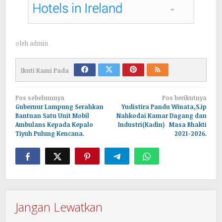
oleh
admin
Ikuti Kami Pada
Navigasi
Pos sebelumnya
Pos berikutnya
pos
Gubernur Lampung Serahkan
Yudistira Pandu Winata,S.ip
Bantuan Satu Unit Mobil
Nahkodai Kamar Dagang dan
Ambulans Kepada Kepalo
Industri(Kadin) Masa Bhakti
Tiyuh Pulung Kencana.
2021-2026.
Jangan Lewatkan