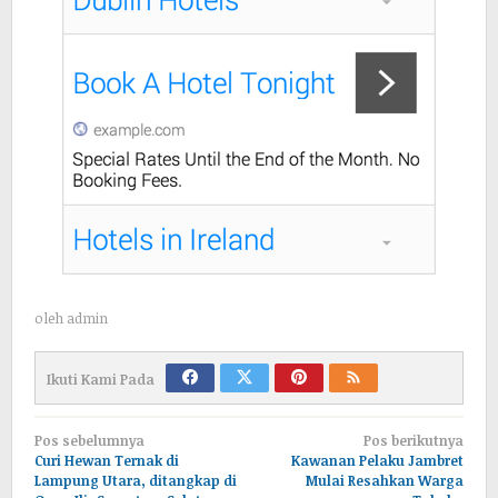
oleh
admin
Ikuti Kami Pada
Navigasi
Pos sebelumnya
Pos berikutnya
pos
Curi Hewan Ternak di
Kawanan Pelaku Jambret
Lampung Utara, ditangkap di
Mulai Resahkan Warga