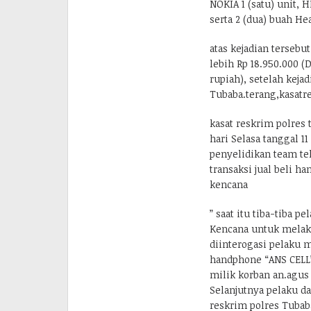
NOKIA 1 (satu) unit, H
serta 2 (dua) buah He
atas kejadian terseb
lebih Rp 18.950.000 (
rupiah), setelah keja
Tubaba.terang,kasatr
kasat reskrim polres
hari Selasa tanggal 11
penyelidikan team te
transaksi jual beli h
kencana
” saat itu tiba-tiba 
Kencana untuk melaku
diinterogasi pelaku 
handphone “ANS CELL”
milik korban an.agus
Selanjutnya pelaku d
reskrim polres Tubab