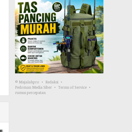
© Majalahpro
Redaksi
Pedoman Media Siber
Terms of Service
rumus percepatan