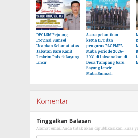
DPC LSM Pejuang
Acara pelantikan
M
Provinsi Sumsel
ketua DPC dan
Ucapkan Selamat atas
pengurus PAC PMPB
Jabatan Baru Kanit
Muba periode 2026-
B
Reskrim Polsek Bayung
2031 di laksanakan di
L
Lincir
Desa Tampang baru
Bayung lencir
Muba.Sumsel.
Komentar
Tinggalkan Balasan
Alamat email Anda tidak akan dipublikasikan.
Ruas y