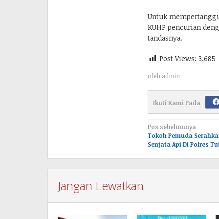
Untuk mempertanggung
KUHP pencurian deng
tandasnya.
Post Views:
3,685
oleh
admin
Ikuti Kami Pada
Navigasi
Pos sebelumnya
Tokoh Pemuda Serahkan
pos
Senjata Api Di Polres T
Jangan Lewatkan