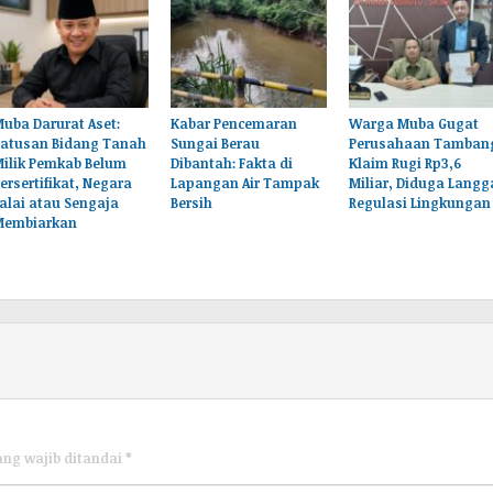
uba Darurat Aset:
Kabar Pencemaran
Warga Muba Gugat
Ratusan Bidang Tanah
Sungai Berau
Perusahaan Tamban
Milik Pemkab Belum
Dibantah: Fakta di
Klaim Rugi Rp3,6
ersertifikat, Negara
Lapangan Air Tampak
Miliar, Diduga Langg
alai atau Sengaja
Bersih
Regulasi Lingkungan
Membiarkan
ang wajib ditandai
*