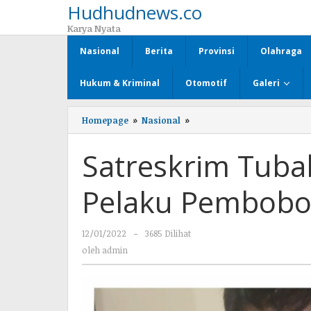
Hudhudnews.co
Lewati
ke
Karya Nyata
konten
Nasional
Berita
Provinsi
Olahraga
Hukum & Kriminal
Otomotif
Galeri
Homepage
»
Nasional
»
Satreskrim
Tubaba
Berhasil
Satreskrim Tuba
Meringkus
Pelaku
Pembobol
Pelaku Pembobo
Konter
Handphone
12/01/2022
oleh
-
3685 Dilihat
admin
oleh
admin