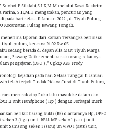
P Sunhot P Silalahi,S.I.K,M.M melalui Kasat Reskrim
ra Parina, S.H,M.H mengatakan, pencurian yang
di pada hari selasa 11 Januari 2022 , di Tiyuh Pulung
03 Kecamatan Tulang Bawang Tengah.
s menerima laporan dari korban Tersangka berinisial
t tiyuh pulung kencana Rt 02 Rw 05
laku sedang berada di depan Alfa Mart Tiyuh Marga
ulang Bawang Udik sementara satu orang rekannya
alam pengejaran (DPO ) ,” Ugkap AKP Fredy
ronologi kejadian pada hari Selasa Tanggal 11 Januari
 wib telah terjadi Tindak Pidana Curat di Tiyuh Pulung
cara merusak atap Ruko lalu masuk ke dalam dan
ur 11 unit Handphone ( Hp ) dengan Berbagai merk
mankan berikut barang bukti (BB) diantaranya Hp, OPPO
 seken 3 (tiga) unit, REAL ME seken 1 (satu) unit,
unit Samsung seken 1 (satu) un VIVO 1 (satu) unit,