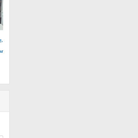
g,
ar