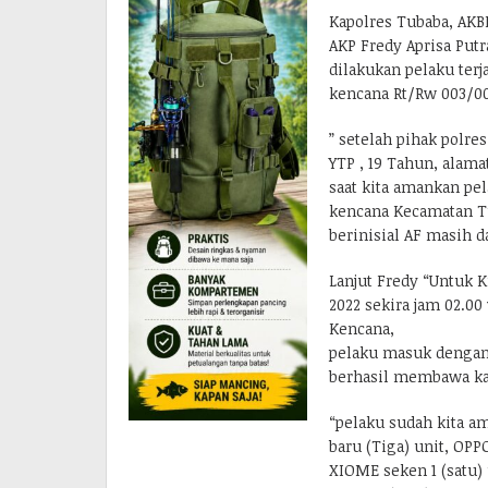
Kapolres Tubaba, AKB
AKP Fredy Aprisa Put
dilakukan pelaku terja
kencana Rt/Rw 003/0
” setelah pihak polre
YTP , 19 Tahun, alama
saat kita amankan pe
kencana Kecamatan T
berinisial AF masih d
Lanjut Fredy “Untuk K
2022 sekira jam 02.00
Kencana,
pelaku masuk dengan 
berhasil membawa kab
“pelaku sudah kita a
baru (Tiga) unit, OPPO
XIOME seken 1 (satu) 