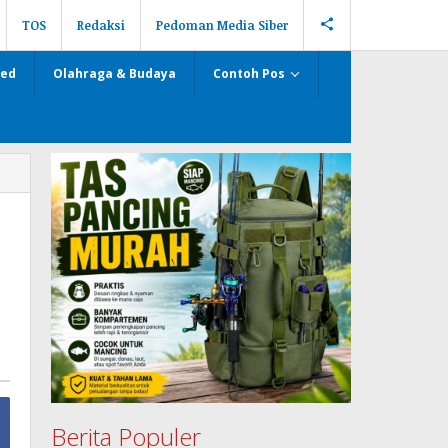
TOS
Redaksi
Pedoman Media Siber
zed
Olahraga & Budaya
Contoh Pos
Berita Populer