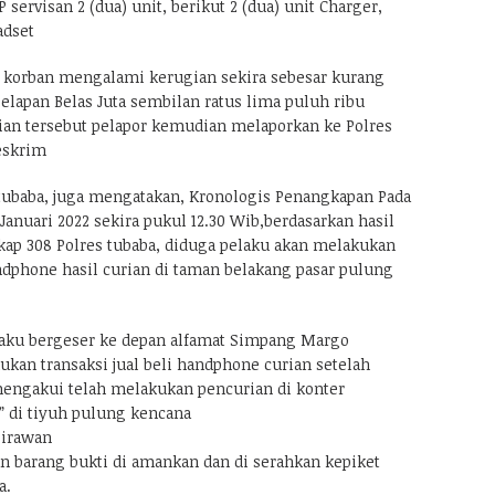
P servisan 2 (dua) unit, berikut 2 (dua) unit Charger,
adset
ut korban mengalami kerugian sekira sebesar kurang
Delapan Belas Juta sembilan ratus lima puluh ribu
dian tersebut pelapor kemudian melaporkan ke Polres
eskrim
 tubaba, juga mengatakan, Kronologis Penangkapan Pada
 Januari 2022 sekira pukul 12.30 Wib,berdasarkan hasil
kap 308 Polres tubaba, diduga pelaku akan melakukan
andphone hasil curian di taman belakang pasar pulung
pelaku bergeser ke depan alfamat Simpang Margo
kan transaksi jual beli handphone curian setelah
mengakui telah melakukan pencurian di konter
 di tiyuh pulung kencana
 irawan
an barang bukti di amankan dan di serahkan kepiket
a.