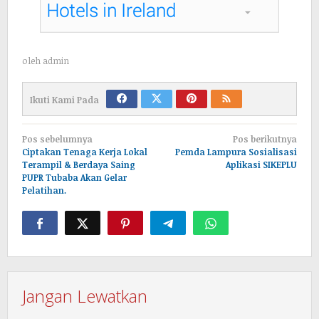
oleh
admin
Ikuti Kami Pada
Navigasi
Pos sebelumnya
Pos berikutnya
pos
Ciptakan Tenaga Kerja Lokal
Pemda Lampura Sosialisasi
Terampil & Berdaya Saing
Aplikasi SIKEPLU
PUPR Tubaba Akan Gelar
Pelatihan.
Jangan Lewatkan