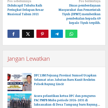
Navigasi
Pos sebelumnya
Pos berikutnya
pos
Didukcapil Tubaba Raih
Dinas pemberdayaan
Peringkat Delapan Besar
Masyarakat dan Pemerintah
Nasional Tahun 2021
Tiyuh (DPMT) memberikan
pembekalan kepada 69
kepalo Tiyuh terpilih.
Jangan Lewatkan
DPC LSM Pejuang Provinsi Sumsel Ucapkan
Selamat atas Jabatan Baru Kanit Reskrim
Polsek Bayung Lincir
Acara pelantikan ketua DPC dan pengurus
PAC PMPB Muba periode 2026-2031 di
laksanakan di Desa Tampang baru Bayung