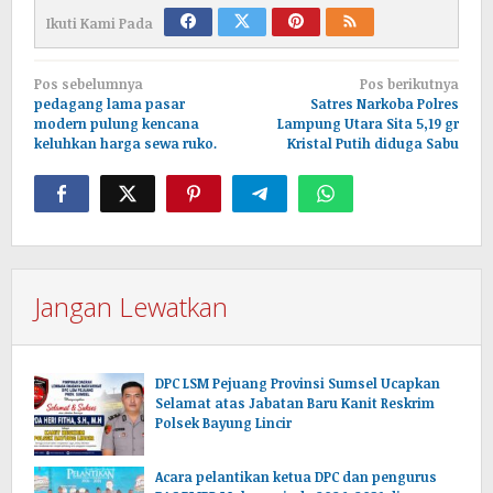
Ikuti Kami Pada
Navigasi
Pos sebelumnya
Pos berikutnya
pos
pedagang lama pasar
Satres Narkoba Polres
modern pulung kencana
Lampung Utara Sita 5,19 gr
keluhkan harga sewa ruko.
Kristal Putih diduga Sabu
Jangan Lewatkan
DPC LSM Pejuang Provinsi Sumsel Ucapkan
Selamat atas Jabatan Baru Kanit Reskrim
Polsek Bayung Lincir
Acara pelantikan ketua DPC dan pengurus