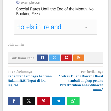
oleh
admin
Ikuti Kami Pada
Navigasi
Pos sebelumnya
Pos berikutnya
pos
Kehadiran Lembaga Bantuan
*Polres Tulang Bawang Barat
Hukum SMSI Tepat di Era
kembali ungkap pelaku
Digital
Persetubuhan anak dibawah
umur.*