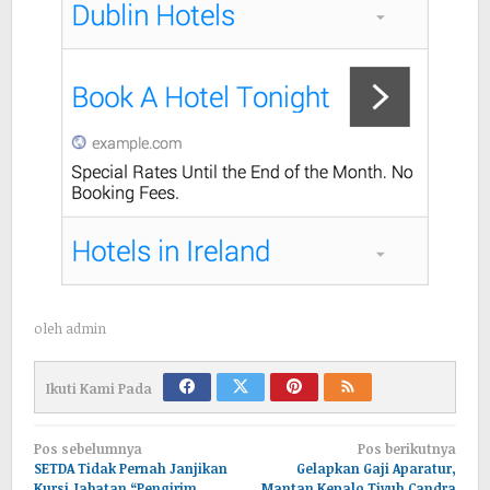
oleh
admin
Ikuti Kami Pada
Navigasi
Pos sebelumnya
Pos berikutnya
pos
SETDA Tidak Pernah Janjikan
Gelapkan Gaji Aparatur,
Kursi Jabatan “Pengirim
Mantan Kepalo Tiyuh Candra