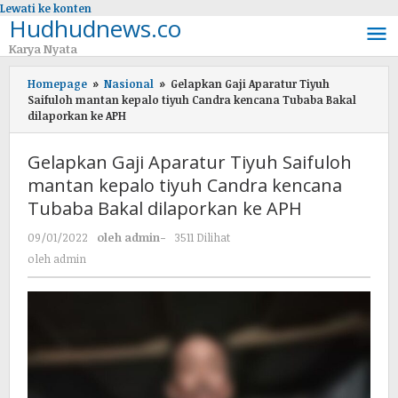
Lewati ke konten
Hudhudnews.co
Karya Nyata
Homepage
»
Nasional
»
Gelapkan Gaji Aparatur Tiyuh
Saifuloh mantan kepalo tiyuh Candra kencana Tubaba Bakal
dilaporkan ke APH
Gelapkan Gaji Aparatur Tiyuh Saifuloh
mantan kepalo tiyuh Candra kencana
Tubaba Bakal dilaporkan ke APH
09/01/2022
oleh
admin
-
3511 Dilihat
oleh
admin