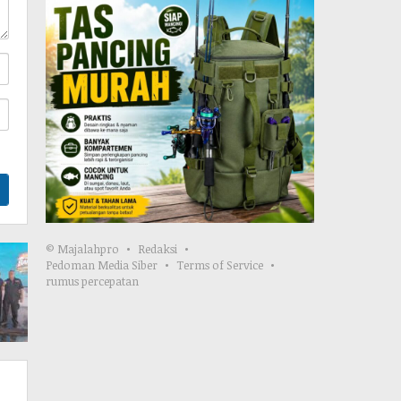
© Majalahpro
Redaksi
Pedoman Media Siber
Terms of Service
rumus percepatan