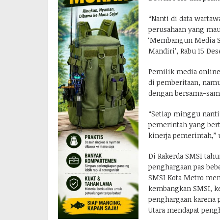
“Nanti di data warta
perusahaan yang mau 
‘Membangun Media Sib
Mandiri’, Rabu 15 Des
Pemilik media online
di pemberitaan, nam
dengan bersama-sama
“Setiap minggu nanti
pemerintah yang ber
kinerja pemerintah,” 
Di Rakerda SMSI tah
penghargaan pas bebe
SMSI Kota Metro men
kembangkan SMSI, k
penghargaan karena 
Utara mendapat pengha