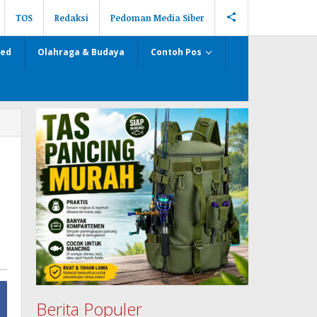
TOS
Redaksi
Pedoman Media Siber
zed
Olahraga & Budaya
Contoh Pos
Berita Populer