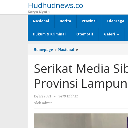
Hudhudnews.co
Lewati
ke
Karya Nyata
konten
Nasional
Berita
Provinsi
Olahraga
Hukum & Kriminal
Otomotif
Galeri
Homepage
»
Nasional
»
Serikat
Media
Siber
Serikat Media Si
Indonesia
(SMSI)
Provinsi
Provinsi Lampun
Lampung
gelar
Rakerda
15/12/2021
oleh
-
3479 Dilihat
admin
oleh
admin