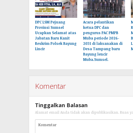
DPC LSM Pejuang
Acara pelantikan
M
Provinsi Sumsel
ketua DPC dan
Ucapkan Selamat atas
pengurus PAC PMPB
Jabatan Baru Kanit
Muba periode 2026-
B
Reskrim Polsek Bayung
2031 di laksanakan di
L
Lincir
Desa Tampang baru
Bayung lencir
Muba.Sumsel.
Komentar
Tinggalkan Balasan
Alamat email Anda tidak akan dipublikasikan.
Ruas y