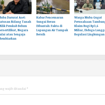
uba Darurat Aset:
Kabar Pencemaran
Warga Muba Gugat
Ratusan Bidang Tanah
Sungai Berau
Perusahaan Tamban
Milik Pemkab Belum
Dibantah: Fakta di
Klaim Rugi Rp3,6
ersertifikat, Negara
Lapangan Air Tampak
Miliar, Diduga Langg
alai atau Sengaja
Bersih
Regulasi Lingkungan
Membiarkan
ang wajib ditandai
*