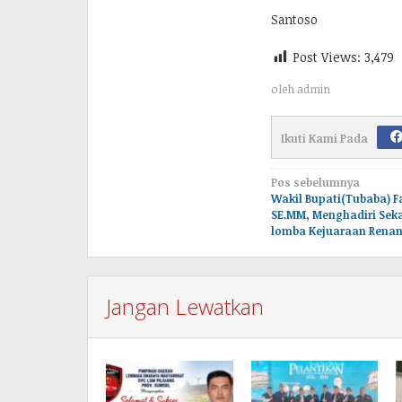
Santoso
Post Views:
3,479
oleh
admin
Ikuti Kami Pada
Navigasi
Pos sebelumnya
Wakil Bupati(Tubaba) F
pos
SE.MM, Menghadiri Sek
lomba Kejuaraan Renang
Jangan Lewatkan