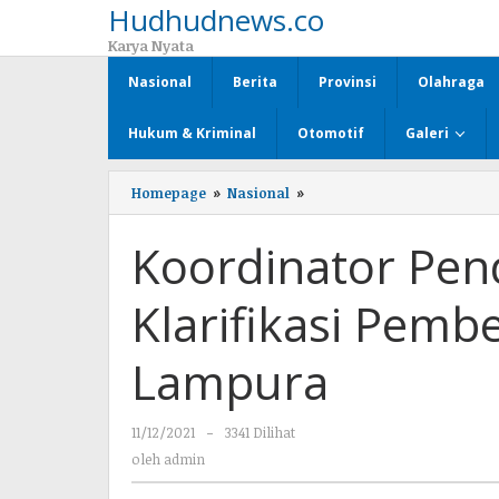
Hudhudnews.co
Lewati
ke
Karya Nyata
konten
Nasional
Berita
Provinsi
Olahraga
Hukum & Kriminal
Otomotif
Galeri
Homepage
»
Nasional
»
Koordinator
Pendamping
SPAM-
Koordinator Pe
JP
Klarifikasi
Pemberitan
Klarifikasi Pemb
Tim
Dpc
AJOI
Lampura
Lampura
11/12/2021
oleh
-
3341 Dilihat
admin
oleh
admin