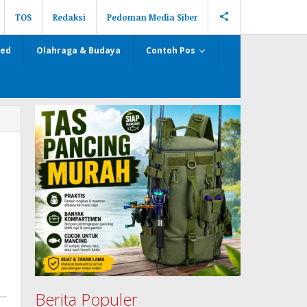
TOS
Redaksi
Pedoman Media Siber
zed
Olahraga & Budaya
Contoh Pos
Berita Populer