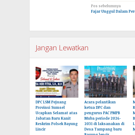
Navigasi
Pos sebelumnya
Fajar Unggul Dalam Per
pos
Jangan Lewatkan
DPC LSM Pejuang
Acara pelantikan
M
Provinsi Sumsel
ketua DPC dan
Ucapkan Selamat atas
pengurus PAC PMPB
Jabatan Baru Kanit
Muba periode 2026-
B
Reskrim Polsek Bayung
2031 di laksanakan di
L
Lincir
Desa Tampang baru
Bayung lencir