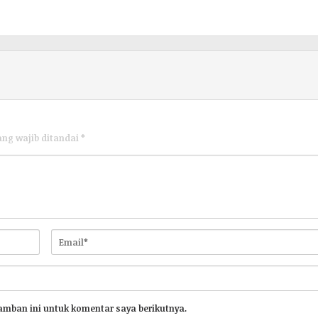
ang wajib ditandai
*
amban ini untuk komentar saya berikutnya.