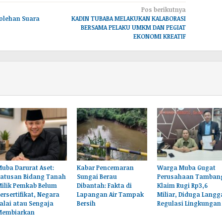
Pos berikutnya
olehan Suara
KADIN TUBABA MELAKUKAN KALABORASI
BERSAMA PELAKU UMKM DAN PEGIAT
EKONOMI KREATIF
uba Darurat Aset:
Kabar Pencemaran
Warga Muba Gugat
Ratusan Bidang Tanah
Sungai Berau
Perusahaan Tamban
Milik Pemkab Belum
Dibantah: Fakta di
Klaim Rugi Rp3,6
ersertifikat, Negara
Lapangan Air Tampak
Miliar, Diduga Langg
alai atau Sengaja
Bersih
Regulasi Lingkungan
Membiarkan