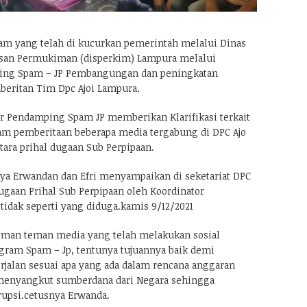
m yang telah di kucurkan pemerintah melalui Dinas
an Permukiman (disperkim) Lampura melalui
ing Spam – JP Pembangungan dan peningkatan
mberitan Tim Dpc Ajoi Lampura.
or Pendamping Spam JP memberikan Klarifikasi terkait
am pemberitaan beberapa media tergabung di DPC Ajo
ara prihal dugaan Sub Perpipaan.
a Erwandan dan Efri menyampaikan di seketariat DPC
ugaan Prihal Sub Perpipaan oleh Koordinator
idak seperti yang diduga.kamis 9/12/2021
eman teman media yang telah melakukan sosial
gram Spam – Jp, tentunya tujuannya baik demi
jalan sesuai apa yang ada dalam rencana anggaran
 menyangkut sumberdana dari Negara sehingga
upsi.cetusnya Erwanda.