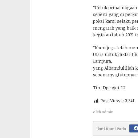
“Untuk prihal dugaan
seperti yang di perk
poksi kami selaku p
mengarah yang baik 
kegiatan tahun 2021 i
“Kami juga telah mem
Utara untuk diklarif
Lampura.
yang Alhamdulillah k
sebenarnya,tutupnya.E
Tim Dpc Ajoi LU
Post Views:
3,341
oleh
admin
Ikuti Kami Pada