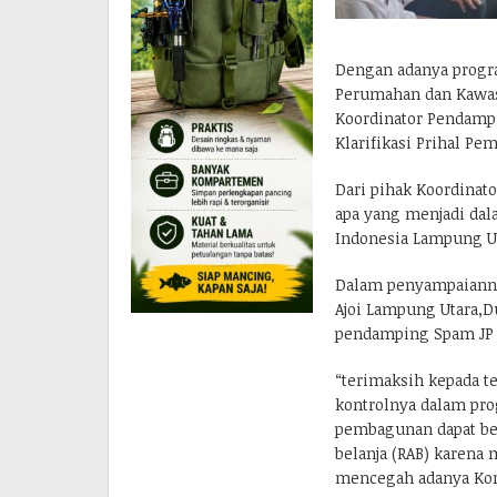
Dengan adanya progra
Perumahan dan Kawas
Koordinator Pendamp
Klarifikasi Prihal Pe
Dari pihak Koordinat
apa yang menjadi dal
Indonesia Lampung Ut
Dalam penyampaianny
Ajoi Lampung Utara,D
pendamping Spam JP t
“terimaksih kepada t
kontrolnya dalam pro
pembagunan dapat ber
belanja (RAB) karena
mencegah adanya Kor