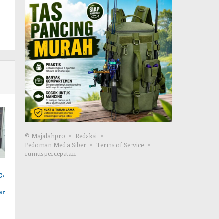
© Majalahpro
Redaksi
Pedoman Media Siber
Terms of Service
rumus percepatan
g,
ar