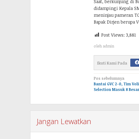
Saat, berkunjung di B
didampingi Kepala SM
meninjau pameran TO 
Bapak Dirjen berupa V
Post Views:
3,881
oleh
admin
Ikuti Kami Pada
Navigasi
Pos sebelumnya
Bantai GVC 2-0, Tim Vo
pos
Selection Masuk 8 Besa
Jangan Lewatkan