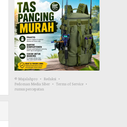
© Majalahpro
Redaksi
Pedoman Media Siber
Terms of Service
rumus percepatan