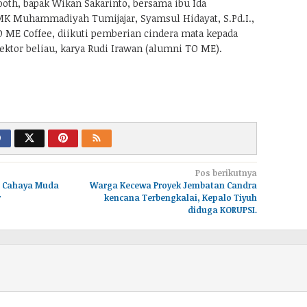
ooth, bapak Wikan Sakarinto, bersama ibu Ida
K Muhammadiyah Tumijajar, Syamsul Hidayat, S.Pd.I.,
ME Coffee, diikuti pemberian cindera mata kepada
ektor beliau, karya Rudi Irawan (alumni TO ME).
Pos berikutnya
li Cahaya Muda
Warga Kecewa Proyek Jembatan Candra
r
kencana Terbengkalai, Kepalo Tiyuh
diduga KORUPSI.