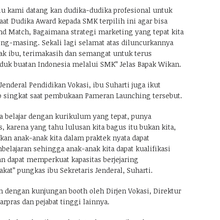
alu kami datang kan dudika-dudika profesional untuk
at Dudika Award kepada SMK terpilih ini agar bisa
d Match, Bagaimana strategi marketing yang tepat kita
ng-masing. Sekali lagi selamat atas diluncurkannya
k ibu, terimakasih dan semangat untuk terus
k buatan Indonesia melalui SMK” Jelas Bapak Wikan.
 Jenderal Pendidikan Vokasi, ibu Suharti juga ikut
 singkat saat pembukaan Pameran Launching tersebut.
a belajar dengan kurikulum yang tepat, punya
s, karena yang tahu lulusan kita bagus itu bukan kita,
tikan anak-anak kita dalam praktek nyata dapat
elajaran sehingga anak-anak kita dapat kualifikasi
an dapat memperkuat kapasitas berjejaring
at” pungkas ibu Sekretaris Jenderal, Suharti.
n dengan kunjungan booth oleh Dirjen Vokasi, Direktur
arpras dan pejabat tinggi lainnya.