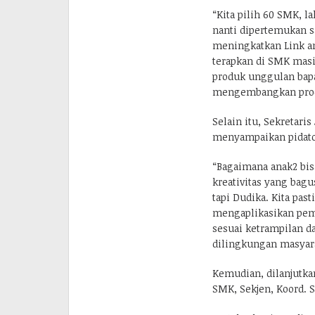
“Kita pilih 60 SMK, l
nanti dipertemukan sa
meningkatkan Link an
terapkan di SMK masi
produk unggulan bapa
mengembangkan produ
Selain itu, Sekretaris
menyampaikan pidato
“Bagaimana anak2 bis
kreativitas yang bagu
tapi Dudika. Kita pas
mengaplikasikan pemb
sesuai ketrampilan d
dilingkungan masyarak
Kemudian, dilanjutka
SMK, Sekjen, Koord. S