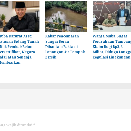
uba Darurat Aset:
Kabar Pencemaran
Warga Muba Gugat
Ratusan Bidang Tanah
Sungai Berau
Perusahaan Tamban
Milik Pemkab Belum
Dibantah: Fakta di
Klaim Rugi Rp3,6
ersertifikat, Negara
Lapangan Air Tampak
Miliar, Diduga Langg
alai atau Sengaja
Bersih
Regulasi Lingkungan
Membiarkan
ang wajib ditandai
*