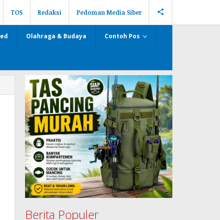
TOS
Redaksi
Pedoman Media Siber
zed
Olahraga & Budaya
Contoh Pos
Berita Populer