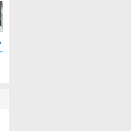
g,
ar