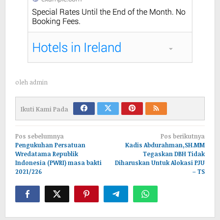
oleh
admin
Ikuti Kami Pada
Navigasi
Pos sebelumnya
Pos berikutnya
pos
Pengukuhan Persatuan
Kadis Abdurahman,SH.MM
Wredatama Republik
Tegaskan DBH Tidak
Indonesia (PWRI) masa bakti
Diharuskan Untuk Alokasi PJU
2021/226
– TS