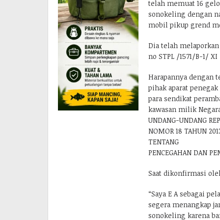
telah memuat 16 gelo
sonokeling dengan na
mobil pikup grend me
Dia telah melaporkan
no STPL /1571/B-1/ XI
Harapannya dengan te
pihak aparat penega
para sendikat peramba
kawasan milik Negara
UNDANG-UNDANG REP
NOMOR 18 TAHUN 201
TENTANG
PENCEGAHAN DAN PE
Saat dikonfirmasi ole
“Saya E A sebagai pe
segera menangkap ja
sonokeling karena b