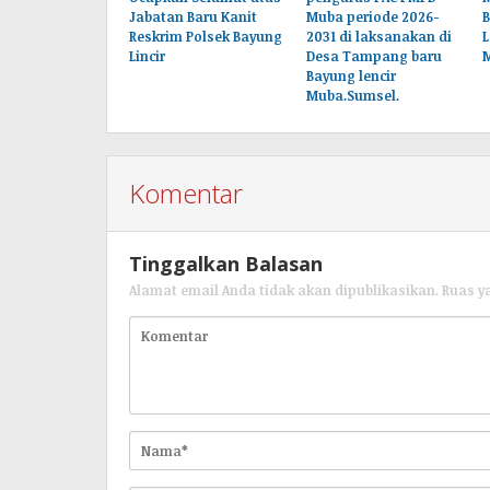
Jabatan Baru Kanit
Muba periode 2026-
B
Reskrim Polsek Bayung
2031 di laksanakan di
L
Lincir
Desa Tampang baru
Bayung lencir
Muba.Sumsel.
Komentar
Tinggalkan Balasan
Alamat email Anda tidak akan dipublikasikan.
Ruas y