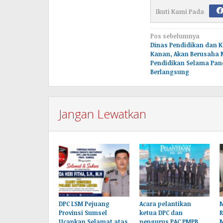
Ikuti Kami Pada
Navigasi
Pos sebelumnya
Dinas Pendidikan dan 
pos
Kanan, Akan Berusaha
Pendidikan Selama Pa
Berlangsung
Jangan Lewatkan
DPC LSM Pejuang
Acara pelantikan
M
Provinsi Sumsel
ketua DPC dan
Ucapkan Selamat atas
pengurus PAC PMPB