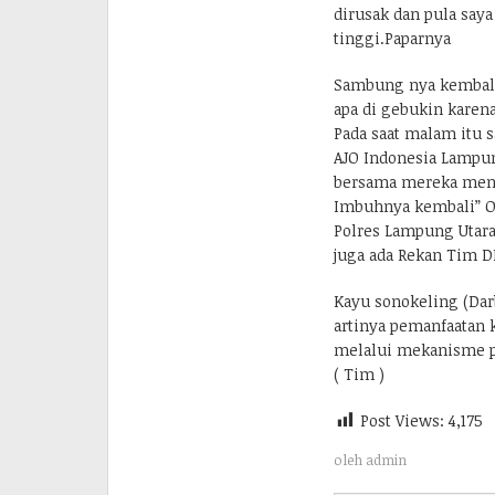
dirusak dan pula say
tinggi.Paparnya
Sambung nya kembali”
apa di gebukin kare
Pada saat malam itu 
AJO Indonesia Lampu
bersama mereka men
Imbuhnya kembali” O
Polres Lampung Utar
juga ada Rekan Tim D
Kayu sonokeling (Darb
artinya pemanfaatan k
melalui mekanisme pe
( Tim )
Post Views:
4,175
oleh
admin