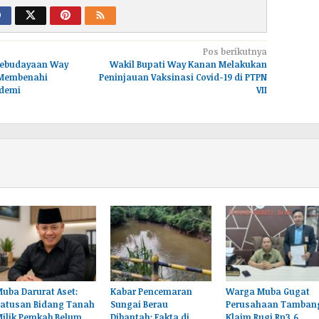
Pos berikutnya
Kebudayaan Way
Wakil Bupati Way Kanan Melakukan
 Membenahi
Peninjauan Vaksinasi Covid-19 di PTPN
ndemi
VII
uba Darurat Aset:
Kabar Pencemaran
Warga Muba Gugat
Ratusan Bidang Tanah
Sungai Berau
Perusahaan Tamban
Milik Pemkab Belum
Dibantah: Fakta di
Klaim Rugi Rp3,6