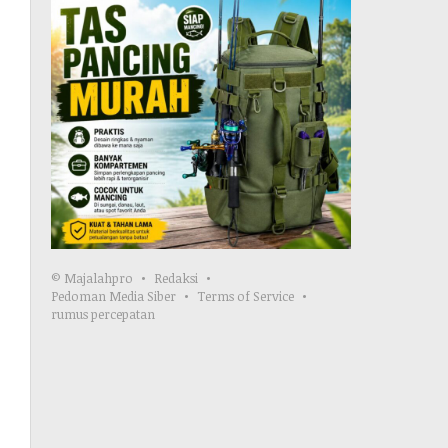
© Majalahpro
Redaksi
Pedoman Media Siber
Terms of Service
rumus percepatan