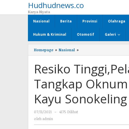
Hudhudnews.co
Lewati
ke
Karya Nyata
konten
Nasional
Berita
Provinsi
Olahraga
Hukum & Kriminal
Otomotif
Galeri
Homepage
»
Nasional
»
Resiko
Tinggi,Pelapor
Minta
Resiko Tinggi,P
APH
Tangkap
Oknum
Tangkap Oknum
Pelaku
Perambah
Kayu
Kayu Sonokeling
Sonokeling
07/11/2021
oleh
-
4175 Dilihat
admin
oleh
admin