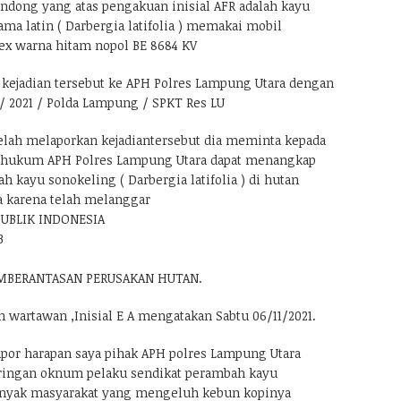
ndong yang atas pengakuan inisial AFR adalah kayu
ma latin ( Darbergia latifolia ) memakai mobil
x warna hitam nopol BE 8684 KV
 kejadian tersebut ke APH Polres Lampung Utara dengan
 / 2021 / Polda Lampung / SPKT Res LU
lah melaporkan kejadiantersebut dia meminta kepada
k hukum APH Polres Lampung Utara dapat menangkap
h kayu sonokeling ( Darbergia latifolia ) di hutan
 karena telah melanggar
UBLIK INDONESIA
3
MBERANTASAN PERUSAKAN HUTAN.
h wartawan ,Inisial E A mengatakan Sabtu 06/11/2021.
lapor harapan saya pihak APH polres Lampung Utara
ringan oknum pelaku sendikat perambah kayu
anyak masyarakat yang mengeluh kebun kopinya