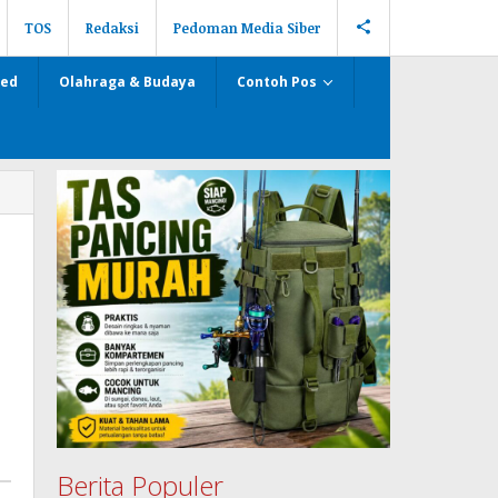
TOS
Redaksi
Pedoman Media Siber
zed
Olahraga & Budaya
Contoh Pos
Berita Populer