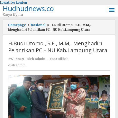
Lewati ke konten
Hudhudnews.co
Karya Nyata
Homepage
»
Nasional
»
H.Budi Utomo , S.E., M.M,.
Menghadiri Pelantikan PC - NU Kab.Lampung Utara
H.Budi Utomo , S.E., M.M,. Menghadiri
Pelantikan PC – NU Kab.Lampung Utara
29/11/2021
oleh
admin
-
4820 Dilihat
oleh
admin