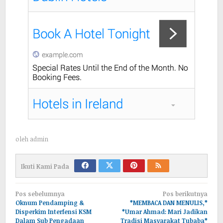
oleh
admin
Ikuti Kami Pada
Navigasi
Pos sebelumnya
Pos berikutnya
pos
Oknum Pendamping &
*MEMBACA DAN MENULIS,*
Disperkim Interfensi KSM
*Umar Ahmad: Mari Jadikan
Dalam Sub Pengadaan
Tradisi Masyarakat Tubaba*