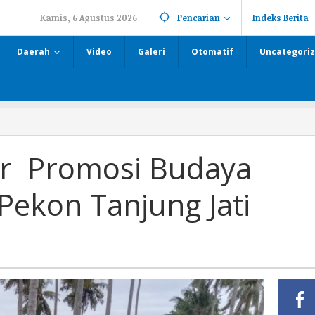
Kamis, 6 Agustus 2026
Pencarian
Indeks Berita
Daerah
Video
Galeri
Otomatif
Uncategori
ar Promosi Budaya
 Pekon Tanjung Jati