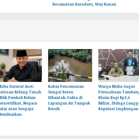
Kecamatan Baradatu, Way Kanan
uba Darurat Aset:
Kabar Pencemaran
Warga Muba Gugat
Ratusan Bidang Tanah
Sungai Berau
Perusahaan Tamban
Milik Pemkab Belum
Dibantah: Fakta di
Klaim Rugi Rp3,6
ersertifikat, Negara
Lapangan Air Tampak
Miliar, Diduga Langg
alai atau Sengaja
Bersih
Regulasi Lingkungan
Membiarkan