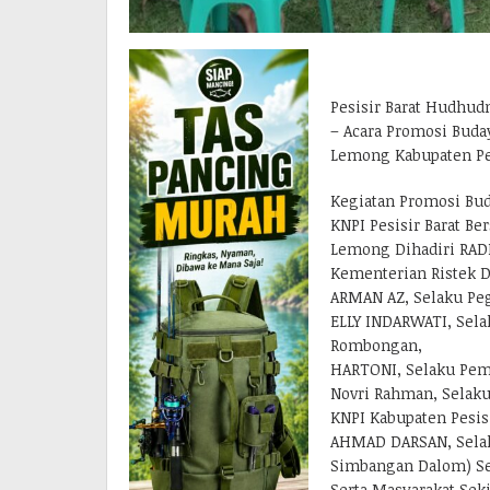
Pesisir Barat Hudhud
– Acara Promosi Buda
Lemong Kabupaten Pesi
Kegiatan Promosi Bud
KNPI Pesisir Barat B
Lemong Dihadiri RAD
Kementerian Ristek Di
ARMAN AZ, Selaku Peg
ELLY INDARWATI, Sela
Rombongan,
HARTONI, Selaku Pemu
Novri Rahman, Selaku
KNPI Kabupaten Pesisi
AHMAD DARSAN, Selaku
Simbangan Dalom) Sel
Serta Masyarakat Sek