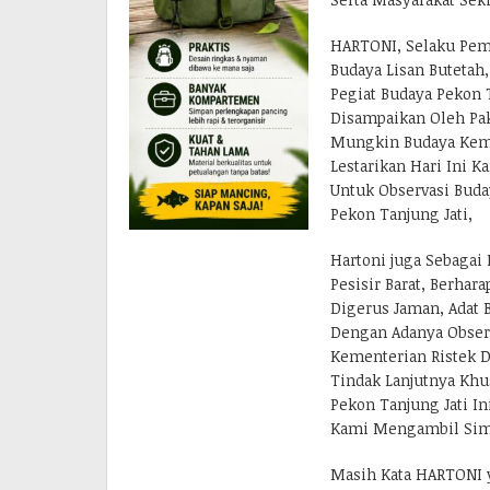
HARTONI, Selaku Pem
Budaya Lisan Butetah
Pegiat Budaya Pekon T
Disampaikan Oleh Pa
Mungkin Budaya Kema
Lestarikan Hari Ini 
Untuk Observasi Buda
Pekon Tanjung Jati,
Hartoni juga Sebagai 
Pesisir Barat, Berha
Digerus Jaman, Adat B
Dengan Adanya Observa
Kementerian Ristek D
Tindak Lanjutnya Khu
Pekon Tanjung Jati 
Kami Mengambil Simpl
Masih Kata HARTONI y