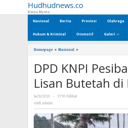
Hudhudnews.co
Lewati
ke
Karya Nyata
konten
Nasional
Berita
Provinsi
Olahraga
Hukum & Kriminal
Otomotif
Galeri
Homepage
»
Nasional
»
DPD
KNPI
Pesibar
DPD KNPI Pesib
Promosi
Budaya
Lisan
Lisan Butetah di
Butetah
di
Pekon
14/11/2021
oleh
-
3770 Dilihat
Tanjung
Jati
admin
oleh
admin