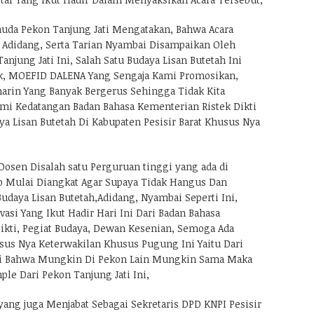
uda Pekon Tanjung Jati Mengatakan, Bahwa Acara
, Adidang, Serta Tarian Nyambai Disampaikan Oleh
anjung Jati Ini, Salah Satu Budaya Lisan Butetah Ini
k, MOEFID DALENA Yang Sengaja Kami Promosikan,
rin Yang Banyak Bergerus Sehingga Tidak Kita
Kami Kedatangan Badan Bahasa Kementerian Ristek Dikti
ya Lisan Butetah Di Kabupaten Pesisir Barat Khusus Nya
Dosen Disalah satu Perguruan tinggi yang ada di
rap Mulai Diangkat Agar Supaya Tidak Hangus Dan
udaya Lisan Butetah,Adidang, Nyambai Seperti Ini,
si Yang Ikut Hadir Hari Ini Dari Badan Bahasa
ikti, Pegiat Budaya, Dewan Kesenian, Semoga Ada
sus Nya Keterwakilan Khusus Pugung Ini Yaitu Dari
Ini Bahwa Mungkin Di Pekon Lain Mungkin Sama Maka
e Dari Pekon Tanjung Jati Ini,
ang juga Menjabat Sebagai Sekretaris DPD KNPI Pesisir