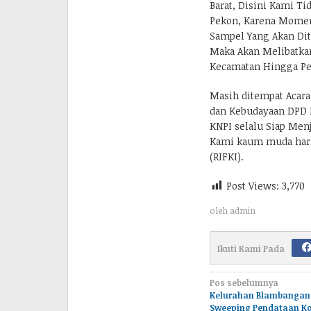
Barat, Disini Kami T
Pekon, Karena Momen
Sampel Yang Akan Diti
Maka Akan Melibatkan
Kecamatan Hingga Pe
Masih ditempat Acara
dan Kebudayaan DPD 
KNPI selalu Siap Menj
Kami kaum muda harus
(RIFKI).
Post Views:
3,770
oleh
admin
Ikuti Kami Pada
Navigasi
Pos sebelumnya
Kelurahan Blambangan
pos
Sweeping Pendataan Ko