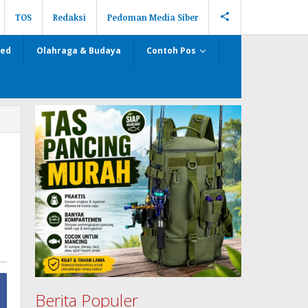
TOS
Redaksi
Pedoman Media Siber
zed
Olahraga & Budaya
Contoh Pos
Berita Populer