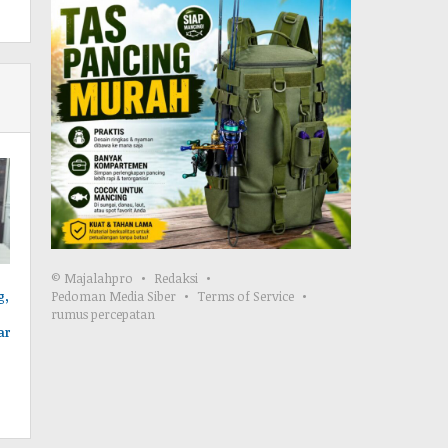
© Majalahpro
Redaksi
Pedoman Media Siber
Terms of Service
g,
rumus percepatan
ar