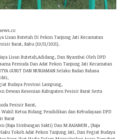
news.co
ya Lisan Butetah Di Pekon Tanjung Jati Kecamatan
sir Barat, Rabu (10/11/2021).
aya Lisan Butetah,Adidang, Dan Nyambai Oleh DPD
ersama Pemuda Dan Adat Pekon Tanjung Jati Kecamatan
ITYA GURIT DAN NURJAMAN Selaku Badan Bahasa
kti,
iat Budaya Provinsi Lampung,
ku Dewan Kesenian Kabupaten Pesisir Barat Serta
da Pesisir Barat,
 Wakil Ketua Bidang Pendidikan dan Kebudayaan DPD
r Barat
 (Raja Simbangan Sakti) Dan M.RAJAMIN , (Raja
aku Tokoh Adat Pekon Tanjung Jati, Dan Pegiat Budaya
itar Yang Ikut Hadir Dalam Menyaksikan Acara Tersebut,