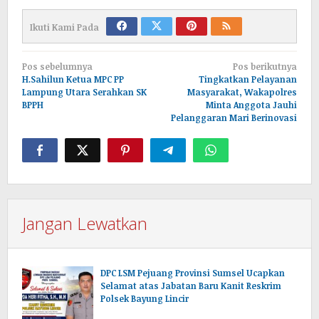
Ikuti Kami Pada
Navigasi
Pos sebelumnya
Pos berikutnya
pos
H.Sahilun Ketua MPC PP
Tingkatkan Pelayanan
Lampung Utara Serahkan SK
Masyarakat, Wakapolres
BPPH
Minta Anggota Jauhi
Pelanggaran Mari Berinovasi
Jangan Lewatkan
DPC LSM Pejuang Provinsi Sumsel Ucapkan
Selamat atas Jabatan Baru Kanit Reskrim
Polsek Bayung Lincir