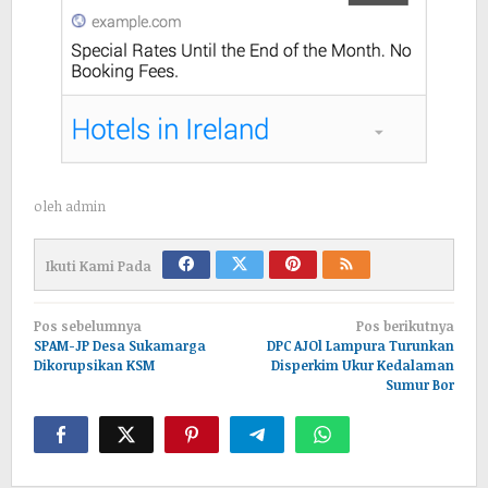
oleh
admin
Ikuti Kami Pada
Navigasi
Pos sebelumnya
Pos berikutnya
pos
SPAM-JP Desa Sukamarga
DPC AJOl Lampura Turunkan
Dikorupsikan KSM
Disperkim Ukur Kedalaman
Sumur Bor