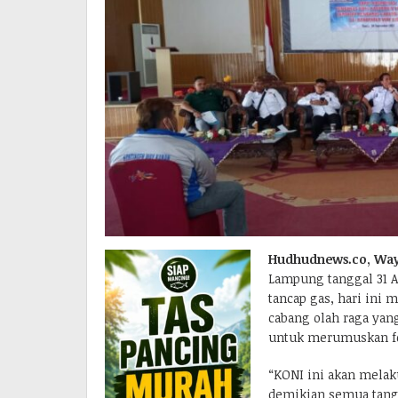
Hudhudnews.co, Wa
Lampung tanggal 31 A
tancap gas, hari ini
cabang olah raga yang
untuk merumuskan for
“KONI ini akan melaku
demikian semua tangka