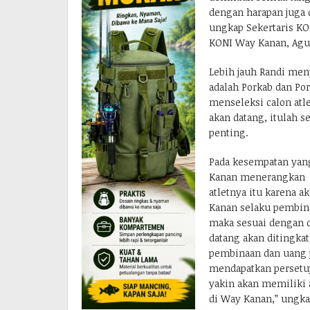
dengan harapan juga d
ungkap Sekertaris K
KONI Way Kanan, Agus
Lebih jauh Randi men
adalah Porkab dan Po
menseleksi calon atl
akan datang, itulah s
penting.
Pada kesempatan yan
Kanan menerangkan 
atletnya itu karena 
Kanan selaku pembina
maka sesuai dengan c
datang akan ditingka
pembinaan dan uang 
mendapatkan persetu
yakin akan memiliki 
di Way Kanan,” ungka