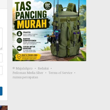
© Majalahpro
Redaksi
Pedoman Media Siber
Terms of Service
rumus percepatan