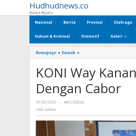
Hudhudnews.co
Lewati
ke
Karya Nyata
konten
Nasional
Berita
Provinsi
Olahraga
Hukum & Kriminal
Otomotif
Galeri
Homepage
»
Daerah
»
KONI
Way
Kanan
KONI Way Kanan
Rakor
Perdana
Dengan
Dengan Cabor
Cabor
05/10/2021
oleh
-
4852 Dilihat
admin
oleh
admin