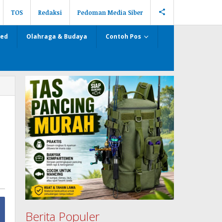
TOS
Redaksi
Pedoman Media Siber
zed
Olahraga & Budaya
Contoh Pos
Berita Populer