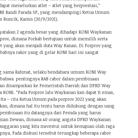
apat menelurkan atlet – atlet yang berprestasi,”
ONI Randi Farada SP, yang mendampingi Ketua Umum
 Runcik, Kamis (30/9/2021).
yatakan 2 agenda besar yang dihadapi KONI Waykanan
rprov, dimana Porkab bertujuan untuk memilih serta
et yang akan menjadi duta Way Kanan. Di Porprov yang
ebabnya rakor yang di gelar KONI hari ini sangat
g sama Rahmat, selaku bendahara umum KONI Way
bahwa pentingnya RAB cabor dalam pembinaan
akan disampaikan ke Pemerintah Daerah dan DPRD Way
 KONI. “Pada Porprov lalu Waykanan kan dapat 11 emas,
ita – cita Ketua Umum pada porprov 2022 yang akan
tkan, dimana hal itu tentu harus didukung dengan uang
pembinaan itu datangnya dari Pemda yang harus
juan Dewan, dimana 40 orang angota DPRD Waykanan
anggaran yang kita merestui untuk kemajuan olah raga
pnya. Pada diskusi tersebut terungkap beberapa cabor