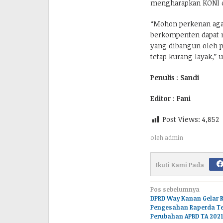
mengharapkan KONI d
“Mohon perkenan aga
berkompenten dapat 
yang dibangun oleh p
tetap kurang layak,” 
Penulis
:
Sandi
Editor
:
Fani
Post Views:
4,852
oleh
admin
Ikuti Kami Pada
Navigasi
Pos sebelumnya
DPRD Way Kanan Gelar 
pos
Pengesahan Raperda T
Perubahan APBD TA 2021