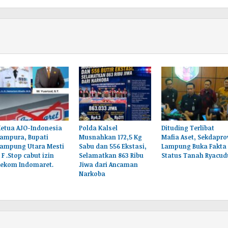
Ketua AJO-Indonesia
Polda Kalsel
Dituding Terlibat
Lampura, Bupati
Musnahkan 172,5 Kg
Mafia Aset, Sekdapro
Lampung Utara Mesti
Sabu dan 556 Ekstasi,
Lampung Buka Fakta
 F .Stop cabut izin
Selamatkan 863 Ribu
Status Tanah Ryacud
Rekom Indomaret.
Jiwa dari Ancaman
Narkoba