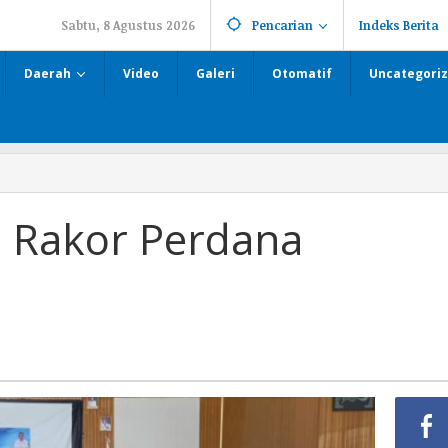
Sabtu, 8 Agustus 2026
Pencarian
Indeks Berita
Daerah
Video
Galeri
Otomatif
Uncategori
 Rakor Perdana