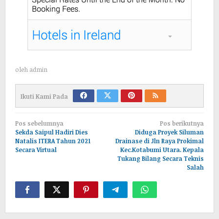
oleh
admin
Ikuti Kami Pada
Navigasi
Pos sebelumnya
Pos berikutnya
pos
Sekda Saipul Hadiri Dies
Diduga Proyek Siluman
Natalis ITERA Tahun 2021
Drainase di Jln Raya Prokimal
Secara Virtual
Kec.Kotabumi Utara. Kepala
Tukang Bilang Secara Teknis
Salah