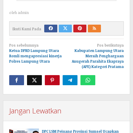
oleh
admin
Ikuti Kami Pada
Navigasi
Pos sebelumnya
Pos berikutnya
pos
Ketua DPRD Lampung Utara
Kabupaten Lampung Utara
Romli mengapresiasi kinerja
Meraih Penghargaan
Polres Lampung Utara
Anugerah Parahita Ekapraya
(APE) Kategori Pratama
Jangan Lewatkan
DPC LSM Pejuang Provinsi Sumsel Ucapkan