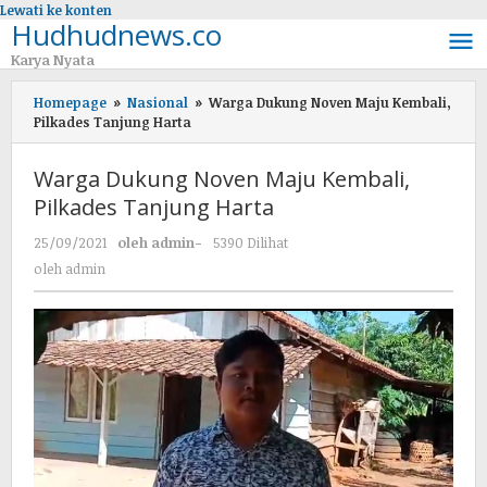
Lewati ke konten
Hudhudnews.co
Karya Nyata
Homepage
»
Nasional
»
Warga Dukung Noven Maju Kembali,
Pilkades Tanjung Harta
Warga Dukung Noven Maju Kembali,
Pilkades Tanjung Harta
25/09/2021
oleh
admin
-
5390 Dilihat
oleh
admin