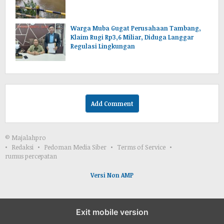
Warga Muba Gugat Perusahaan Tambang,
Klaim Rugi Rp3,6 Miliar, Diduga Langgar
Regulasi Lingkungan
Add Comment
© Majalahpro
Redaksi
Pedoman Media Siber
Terms of Service
rumus percepatan
Versi Non AMP
Exit mobile version