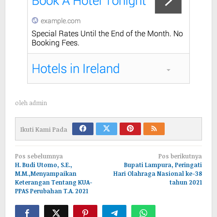
oleh
admin
Ikuti Kami Pada
Navigasi
Pos sebelumnya
Pos berikutnya
pos
H. Budi Utomo, S.E.,
Bupati Lampura, Peringati
M.M.,Menyampaikan
Hari Olahraga Nasional ke-38
Keterangan Tentang KUA-
tahun 2021
PPAS Perubahan T.A. 2021