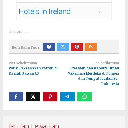
oleh
admin
Ikuti Kami Pada
Navigasi
Pos sebelumnya
Pos berikutnya
pos
Polisi Laksanakan Patroli di
Presiden dan Kapolri Tinjau
Daerah Rawan C3
Vaksinasi Merdeka di Ponpes
dan Tempat Ibadah Se-
Indonesia
Jangan Lewatkan