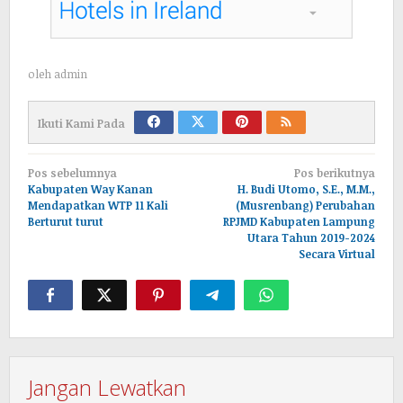
oleh
admin
Ikuti Kami Pada
Navigasi
Pos sebelumnya
Pos berikutnya
pos
Kabupaten Way Kanan
H. Budi Utomo, S.E., M.M.,
Mendapatkan WTP 11 Kali
(Musrenbang) Perubahan
Berturut turut
RPJMD Kabupaten Lampung
Utara Tahun 2019-2024
Secara Virtual
Jangan Lewatkan