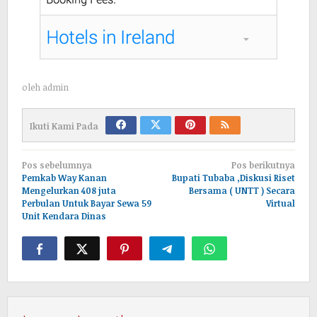
oleh
admin
Ikuti Kami Pada
Navigasi
Pos sebelumnya
Pos berikutnya
pos
Pemkab Way Kanan
Bupati Tubaba ,Diskusi Riset
Mengelurkan 408 juta
Bersama ( UNTT ) Secara
Perbulan Untuk Bayar Sewa 59
Virtual
Unit Kendara Dinas