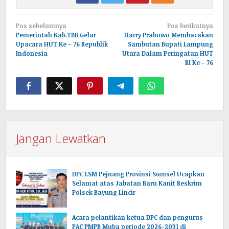
Navigasi
Pos sebelumnya
Pos berikutnya
pos
Pemerintah Kab.TBB Gelar
Harry Prabowo Membacakan
Upacara HUT Ke – 76 Republik
Sambutan Bupati Lampung
Indonesia
Utara Dalam Peringatan HUT
RI Ke – 76
Jangan Lewatkan
DPC LSM Pejuang Provinsi Sumsel Ucapkan
Selamat atas Jabatan Baru Kanit Reskrim
Polsek Bayung Lincir
Acara pelantikan ketua DPC dan pengurus
PAC PMPB Muba periode 2026-2031 di