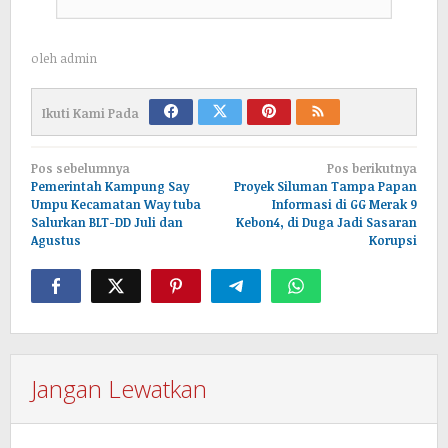
oleh
admin
Ikuti Kami Pada
Navigasi
Pos sebelumnya
Pos berikutnya
pos
Pemerintah Kampung Say
Proyek Siluman Tampa Papan
Umpu Kecamatan Way tuba
Informasi di GG Merak 9
Salurkan BLT-DD Juli dan
Kebon4, di Duga Jadi Sasaran
Agustus
Korupsi
Jangan Lewatkan