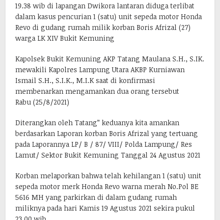
19.38 wib di lapangan Dwikora lantaran diduga terlibat
dalam kasus pencurian 1 (satu) unit sepeda motor Honda
Revo di gudang rumah milik korban Boris Afrizal (27)
warga LK XIV Bukit Kemuning
Kapolsek Bukit Kemuning AKP Tatang Maulana S.H., S.IK.
mewakili Kapolres Lampung Utara AKBP Kurniawan
Ismail S.H., S.I.K., M.I.K saat di konfirmasi
membenarkan mengamankan dua orang tersebut
Rabu (25/8/2021)
Diterangkan oleh Tatang” keduanya kita amankan
berdasarkan Laporan korban Boris Afrizal yang tertuang
pada Laporannya LP/ B / 87/ VIII/ Polda Lampung/ Res
Lamut/ Sektor Bukit Kemuning Tanggal 24 Agustus 2021
Korban melaporkan bahwa telah kehilangan 1 (satu) unit
sepeda motor merk Honda Revo warna merah No.Pol BE
5616 MH yang parkirkan di dalam gudang rumah
miliknya pada hari Kamis 19 Agustus 2021 sekira pukul
23.00 wib