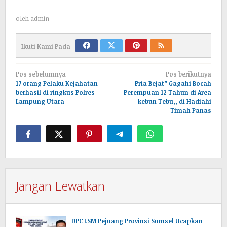
oleh
admin
Ikuti Kami Pada
Navigasi
Pos sebelumnya
Pos berikutnya
pos
17 orang Pelaku Kejahatan
Pria Bejat” Gagahi Bocah
berhasil di ringkus Polres
Perempuan 12 Tahun di Area
Lampung Utara
kebun Tebu,, di Hadiahi
Timah Panas
Jangan Lewatkan
DPC LSM Pejuang Provinsi Sumsel Ucapkan