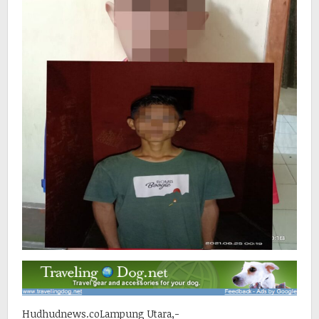
Hudhudnews.coLampung Utara,-