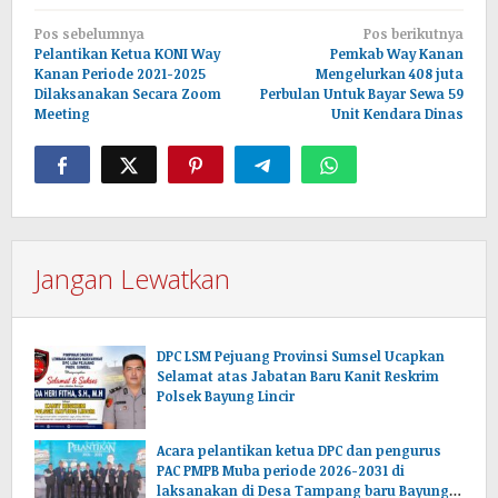
Navigasi
Pos sebelumnya
Pos berikutnya
pos
Pelantikan Ketua KONI Way
Pemkab Way Kanan
Kanan Periode 2021-2025
Mengelurkan 408 juta
Dilaksanakan Secara Zoom
Perbulan Untuk Bayar Sewa 59
Meeting
Unit Kendara Dinas
Jangan Lewatkan
DPC LSM Pejuang Provinsi Sumsel Ucapkan
Selamat atas Jabatan Baru Kanit Reskrim
Polsek Bayung Lincir
Acara pelantikan ketua DPC dan pengurus
PAC PMPB Muba periode 2026-2031 di
laksanakan di Desa Tampang baru Bayung