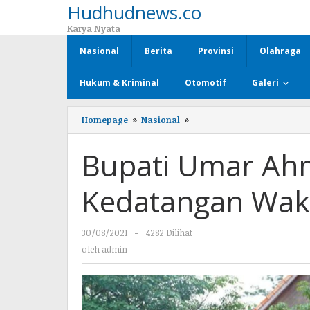
Hudhudnews.co
Lewati
ke
Karya Nyata
konten
Nasional
Berita
Provinsi
Olahraga
Hukum & Kriminal
Otomotif
Galeri
Homepage
»
Nasional
»
Bupati
Umar
Ahmad,
Bupati Umar Ah
Sambut
Kedatangan
Wakil
Kedatangan Waki
Ketua
MPR
RI
30/08/2021
oleh
-
4282 Dilihat
admin
oleh
admin