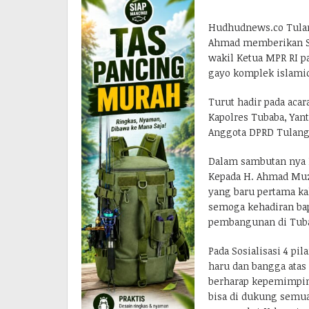
Hudhudnews.co Tulan
Ahmad memberikan S
wakil Ketua MPR RI pa
gayo komplek islamic
Turut hadir pada acara
Kapolres Tubaba, Yant
Anggota DPRD Tulang
Dalam sambutan nya
Kepada H. Ahmad Muza
yang baru pertama k
semoga kehadiran bapa
pembangunan di Tub
Pada Sosialisasi 4 p
haru dan bangga ata
berharap kepemimpin
bisa di dukung semua