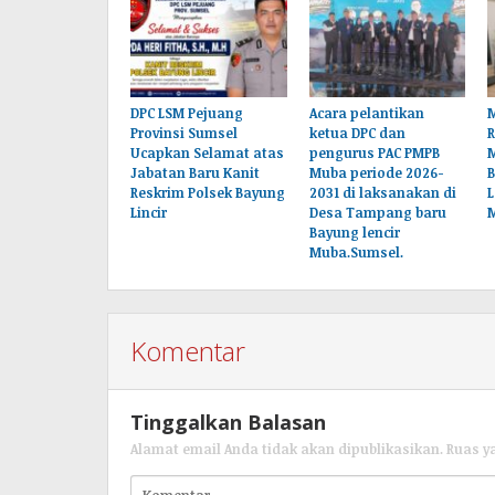
DPC LSM Pejuang
Acara pelantikan
M
Provinsi Sumsel
ketua DPC dan
Ucapkan Selamat atas
pengurus PAC PMPB
Jabatan Baru Kanit
Muba periode 2026-
B
Reskrim Polsek Bayung
2031 di laksanakan di
L
Lincir
Desa Tampang baru
Bayung lencir
Muba.Sumsel.
Komentar
Tinggalkan Balasan
Alamat email Anda tidak akan dipublikasikan.
Ruas y