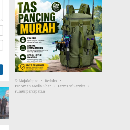
© Majalahpro
Redaksi
Pedoman Media Siber
Terms of Service
rumus percepatan