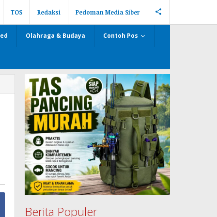
TOS
Redaksi
Pedoman Media Siber
zed
Olahraga & Budaya
Contoh Pos
Berita Populer