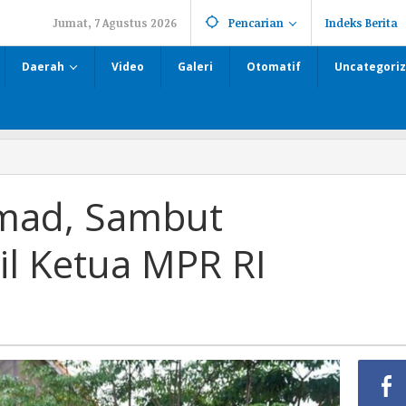
Jumat, 7 Agustus 2026
Pencarian
Indeks Berita
Daerah
Video
Galeri
Otomatif
Uncategori
mad, Sambut
l Ketua MPR RI