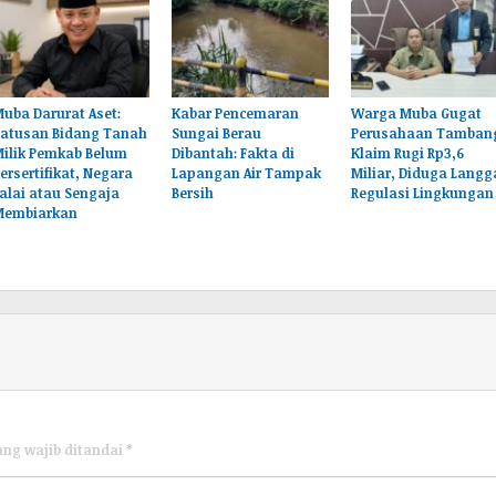
uba Darurat Aset:
Kabar Pencemaran
Warga Muba Gugat
Ratusan Bidang Tanah
Sungai Berau
Perusahaan Tamban
Milik Pemkab Belum
Dibantah: Fakta di
Klaim Rugi Rp3,6
ersertifikat, Negara
Lapangan Air Tampak
Miliar, Diduga Langg
alai atau Sengaja
Bersih
Regulasi Lingkungan
Membiarkan
ang wajib ditandai
*