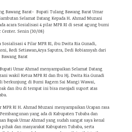
g Bawang Barat- Bupati Tulang Bawang Barat Umar
ambutan Selamat Datang Kepada H. Ahmad Muzani
da acara Sosialisasi 4 pilar MPR RI di sesat agung bumi
 Center. Senin (30/08)
 Sosialisasi 4 Pilar MPR RI, ibu Dwita Ria Gunadi,
oni, Redi Setiawan,Arya Saputra, Dedi Robiansyah dari
 Bawang Barat
 Bupati Umar Ahmad menyampaikan Selamat Datang
ni wakil Ketua MPR RI dan Ibu Hj. Dwita Ria Gunadi
ali berkunjung di Bumi Ragem Sai Mangi Wawai,
k dan ibu di tempat ini bisa menjadi suport atas
aba.
ilar MPR RI H. Ahmad Muzani menyampaikan Ucapan rasa
s Pembangunan yang ada di Kabupaten Tubaba dan
an Bapak Umar Ahmad yang sudah sangat saya kenal
 pihak dan masyarakat Kabupaten Tubaba, serta