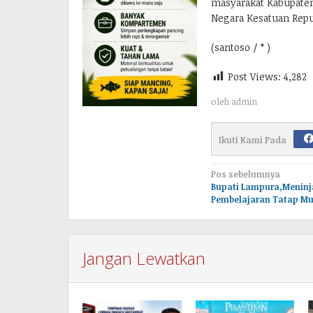
masyarakat Kabupaten
Negara Kesatuan Repu
(santoso / * )
Post Views:
4,282
oleh
admin
Ikuti Kami Pada
Navigasi
Pos sebelumnya
Bupati Lampura,Meninj
pos
Pembelajaran Tatap Mu
Jangan Lewatkan