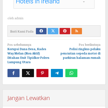
oleh
admin
Ikuti Kami Pada
Navigasi
Pos sebelumnya
Pos berikutnya
pos
Korupsi Dana Desa, Kades
Polisi ringkus pelaku
Way Melan (Non Aktif)
pencurian sepeda motor di
Ditahan Unit Tipidkor Polres
parkiran halaman rumah
Lampung Utara
Jangan Lewatkan